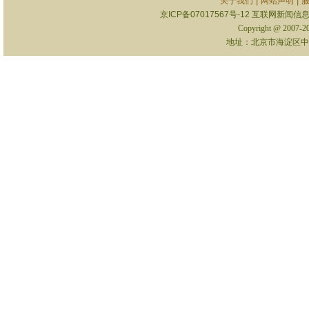
|
|
关于我们
网站声明
京ICP备07017567号-12
互联网新闻信息服
Copyright @ 2007-
地址：北京市海淀区中关村