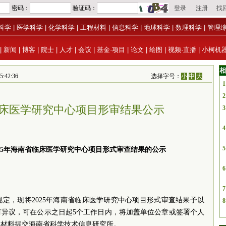
科学
|
医学科学
|
化学科学
|
工程材料
|
信息科学
|
地球科学
|
数理科学
|
管理
|
新闻
|
博客
|
院士
|
人才
|
会议
|
基金·项目
|
论文
|
绘图
|
视频·直播
|
小柯机
相
42:36
选择字号：
小
中
大
1
2
省临床医学研究中心项目形审结果公示
3
4
5
25年海南省临床医学研究中心项目形式审查结果的公示
6
7
定，现将2025年海南省临床医学研究中心项目形式审查结果予以
8
有异议，可在公示之日起5个工作日内，将加盖单位公章或签署个人
关材料提交海南省科学技术信息研究所。