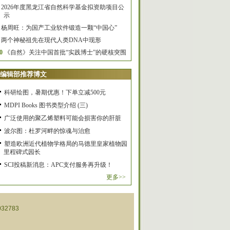
2026年度黑龙江省自然科学基金拟资助项目公
示
杨周旺：为国产工业软件锻造一颗“中国心”
两个神秘祖先在现代人类DNA中现形
0
《自然》关注中国首批“实践博士”的硬核突围
编辑部推荐博文
科研绘图，暑期优惠！下单立减500元
MDPI Books 图书类型介绍 (三)
广泛使用的聚乙烯塑料可能会损害你的肝脏
波尔图：杜罗河畔的惊魂与治愈
塑造欧洲近代植物学格局的马德里皇家植物园
里程碑式园长
SCI投稿新消息：APC支付服务再升级！
更多>>
32783