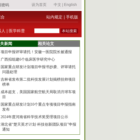
综合
站内规定
|
手机版
器人
|
医学科普
关新闻
相关论文
项目申报评审请托！安徽一医院院长被通报
广西拟组建6个临床医学研究中心
国家重点研发计划项目申报书抄袭、评审请托
问题处理
吉林省发布第二批科技发展计划揭榜挂帅项目
榜单
成本超支，美国国家航空航天局取消月球车项
目
国家重点研发计划10个重点专项项目申报指南
发布
2024年度河南省科学技术奖受理项目公示
湖北省“楚天英才计划·科技创新团队项目”申报
通知