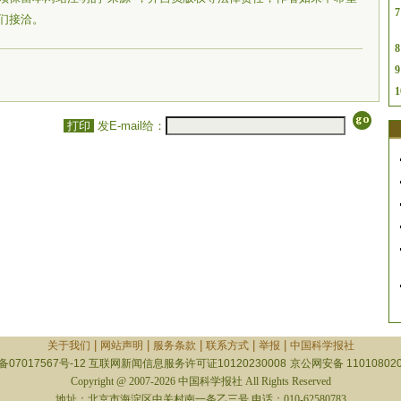
7
们接洽。
8
9
1
打印
发E-mail给：
|
|
|
|
|
关于我们
网站声明
服务条款
联系方式
举报
中国科学报社
备07017567号-12
互联网新闻信息服务许可证10120230008
京公网安备 110108020
Copyright @ 2007-2026 中国科学报社 All Rights Reserved
地址：北京市海淀区中关村南一条乙三号 电话：010-62580783