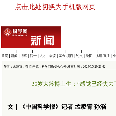
点击此处切换为手机版网页
生命科学
|
医学科学
|
化学科学
|
工程材料
|
信息科学
|
地球科学
|
数理科学
|
首页
|
新闻
|
博客
|
院士
|
人才
|
会议
|
基金·项目
|
论文
|
绘图
|
视频·直播
|
小
作者：孟凌霄，孙滔 来源：科学网微信公众号 发布时间：2024/7/5 20:21:42
35岁大龄博士生：“感觉已经失去了
文｜《中国科学报》记者 孟凌霄 孙滔