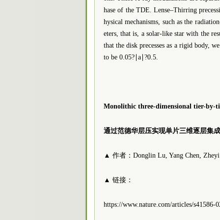
hase of the TDE. Lense–Thirring precessio
hysical mechanisms, such as the radiatio
eters, that is, a solar-like star with the r
that the disk precesses as a rigid body, w
to be 0.05?∣a∣?0.5.
Monolithic three-dimensional tier-by-t
通过范德华层压实现单片三维逐层集
▲ 作者：Donglin Lu, Yang Chen, Zheyi Lu
▲ 链接：
https://www.nature.com/articles/s41586-