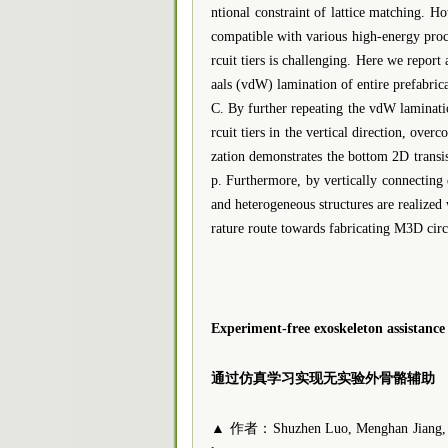
ntional constraint of lattice matching. 
compatible with various high-energy proc
rcuit tiers is challenging. Here we repo
aals (vdW) lamination of entire prefabrica
C. By further repeating the vdW laminatio
rcuit tiers in the vertical direction, over
zation demonstrates the bottom 2D transist
p. Furthermore, by vertically connecting d
and heterogeneous structures are realize
rature route towards fabricating M3D circ
Experiment-free exoskeleton assistance 
通过仿真学习实现无实验外骨骼辅助
▲ 作者：Shuzhen Luo, Menghan Jiang, Sai