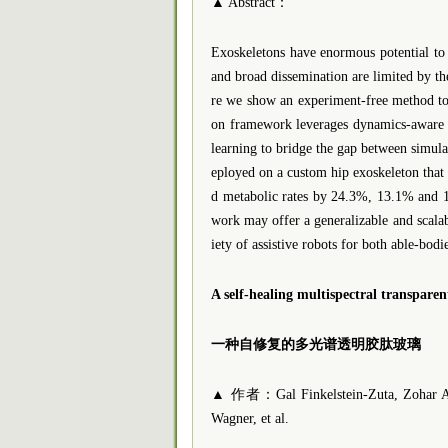
▲ Abstract：
Exoskeletons have enormous potential t
and broad dissemination are limited by t
re we show an experiment-free method to l
on framework leverages dynamics-aware m
learning to bridge the gap between simula
eployed on a custom hip exoskeleton that a
d metabolic rates by 24.3%, 13.1% and 1
work may offer a generalizable and scala
iety of assistive robots for both able-bod
A self-healing multispectral transparen
一种自修复的多光谱透明胶肽玻璃
▲ 作者：Gal Finkelstein-Zuta, Zohar A. 
Wagner, et al.