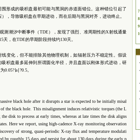
周围形成的吸积盘最初可能与黑洞的赤道面错位。这种错位引起了
7
应），导致吸积盘在早期进动，而在后期与黑洞对齐，进动终止。
8
9
观测潮汐中断事件（TDE），发现了强烈、准周期性的X射线通量
1
5天，在TDE的早期阶段持续约130天。
X射线变化，但不能排除其他物理机制，如辐射压力不稳定性。假设
星的吸积盘最多延伸到所谓圆化半径，并且盘面以刚体形式进动，研
5?∣a∣?0.5。
sive black hole after it disrupts a star is expected to be initially misal
 of the black hole. This misalignment induces relativistic torques (the L
 the disk to precess at early times, whereas at late times the disk aligns
nates. Here we report, using high-cadence X-ray monitoring observation
discovery of strong, quasi-periodic X-ray flux and temperature modulati
ed by roughly 15 days and persist for about 130 days during the early p