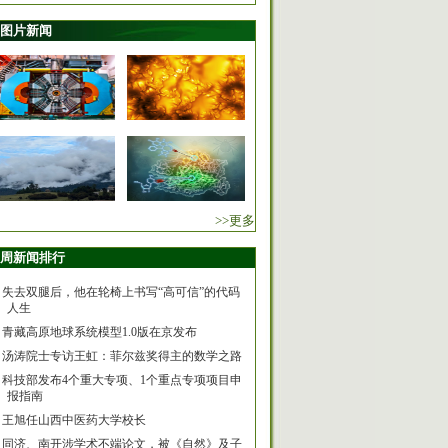
图片新闻
>>更多
周新闻排行
失去双腿后，他在轮椅上书写“高可信”的代码
人生
青藏高原地球系统模型1.0版在京发布
汤涛院士专访王虹：菲尔兹奖得主的数学之路
科技部发布4个重大专项、1个重点专项项目申
报指南
王旭任山西中医药大学校长
同济、南开涉学术不端论文，被《自然》及子