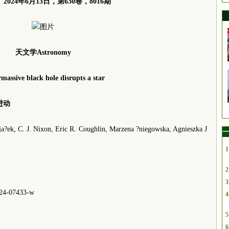
2024年6月13日，第630卷，8016期
天文学Astronomy
massive black hole disrupts a star
进动
k, C. J. Nixon, Eric R. Coughlin, Marzena ?niegowska, Agnieszka J
一
1
2
3
-024-07433-w
4
5
6