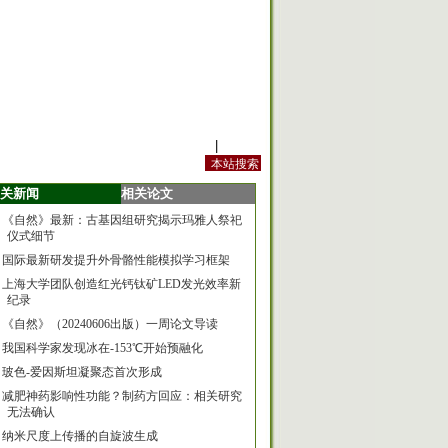
站内规定
|
手机版
关新闻
相关论文
《自然》最新：古基因组研究揭示玛雅人祭祀
仪式细节
国际最新研发提升外骨骼性能模拟学习框架
上海大学团队创造红光钙钛矿LED发光效率新
纪录
《自然》（20240606出版）一周论文导读
我国科学家发现冰在-153℃开始预融化
玻色-爱因斯坦凝聚态首次形成
减肥神药影响性功能？制药方回应：相关研究
无法确认
纳米尺度上传播的自旋波生成