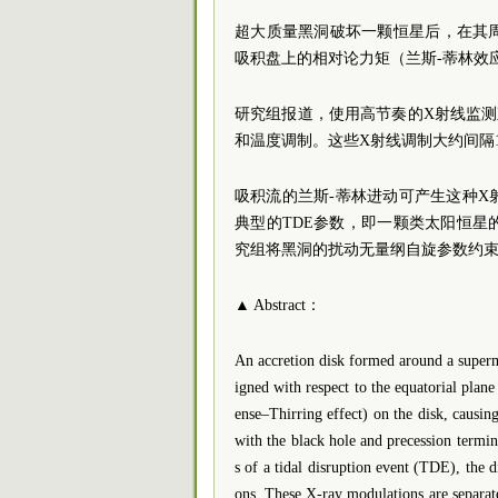
超大质量黑洞破坏一颗恒星后，在其
吸积盘上的相对论力矩（兰斯-蒂林效
研究组报道，使用高节奏的X射线监测
和温度调制。这些X射线调制大约间隔1
吸积流的兰斯-蒂林进动可产生这种
典型的TDE参数，即一颗类太阳恒
究组将黑洞的扰动无量纲自旋参数约束为0.0
▲ Abstract：
An accretion disk formed around a supermas
igned with respect to the equatorial plane
ense–Thirring effect) on the disk, causing
with the black hole and precession termi
s of a tidal disruption event (TDE), the 
ons. These X-ray modulations are separat