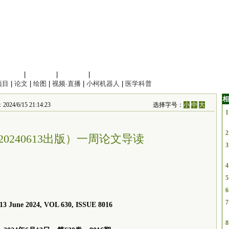
信息科学
|
地球科学
|
数理科学
|
管理综合
项目
|
论文
|
绘图
|
视频·直播
|
小柯机器人
|
医学科普
相
/15 21:14:23
选择字号：
小
中
大
1
2
0240613出版）一周论文导读
3
4
5
6
7
 13 June 2024, VOL 630, ISSUE 8016
8