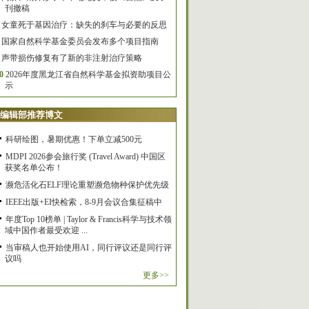
刊撤稿
女童死于基因治疗：缺失的刹车与必要的反思
国家自然科学基金委员会发布多个项目指南
声带损伤修复有了新的非注射治疗策略
0
2026年度黑龙江省自然科学基金拟资助项目公
示
编辑部推荐博文
科研绘图，暑期优惠！下单立减500元
MDPI 2026参会旅行奖 (Travel Award) 中国区
获奖名单公布！
濒危活化石ELF理论重塑濒危物种保护优先级
IEEE出版+EI快检索，8-9月会议合集征稿中
年度Top 10榜单 | Taylor & Francis科学与技术领
域中国作者最受欢迎 ...
当审稿人也开始使用AI，同行评议还是同行评
议吗
更多>>