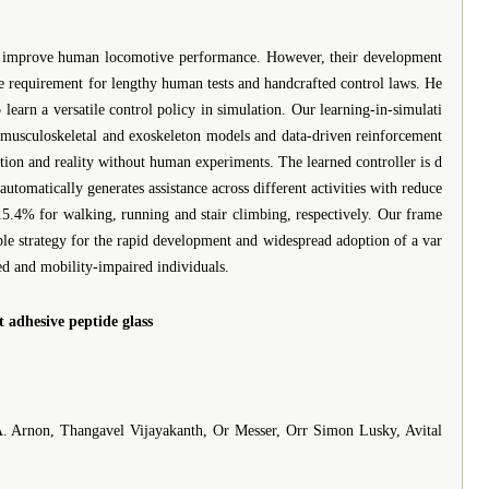
o improve human locomotive performance. However, their development
he requirement for lengthy human tests and handcrafted control laws. He
earn a versatile control policy in simulation. Our learning-in-simulati
usculoskeletal and exoskeleton models and data-driven reinforcement
tion and reality without human experiments. The learned controller is d
utomatically generates assistance across different activities with reduce
5.4% for walking, running and stair climbing, respectively. Our frame
ble strategy for the rapid development and widespread adoption of a var
ied and mobility-impaired individuals.
t adhesive peptide glass
Arnon, Thangavel Vijayakanth, Or Messer, Orr Simon Lusky, Avital