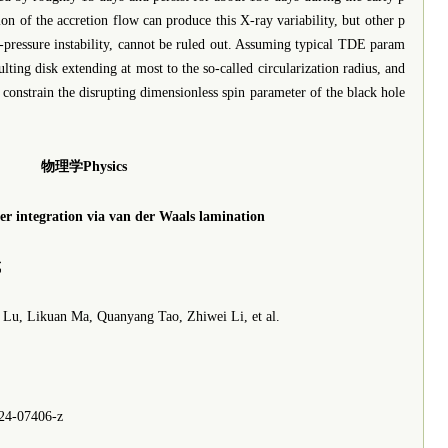
n of the accretion flow can produce this X-ray variability, but other p
n-pressure instability, cannot be ruled out. Assuming typical TDE param
esulting disk extending at most to the so-called circularization radius, and
e constrain the disrupting dimensionless spin parameter of the black hole
物理学Physics
ier integration via van der Waals lamination
成
, Likuan Ma, Quanyang Tao, Zhiwei Li, et al.
024-07406-z