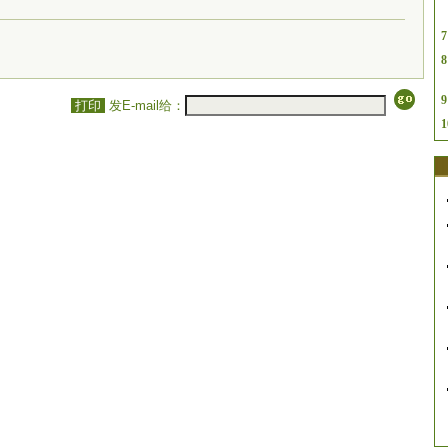
7
8
9
打印
发E-mail给：
1