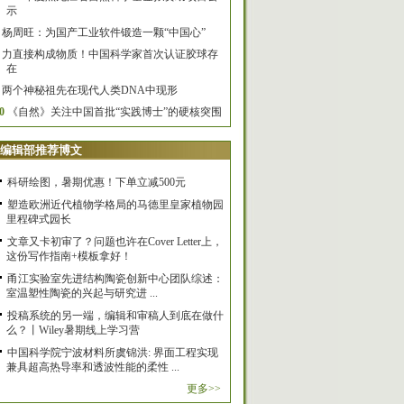
示
杨周旺：为国产工业软件锻造一颗“中国心”
力直接构成物质！中国科学家首次认证胶球存
在
两个神秘祖先在现代人类DNA中现形
0
《自然》关注中国首批“实践博士”的硬核突围
编辑部推荐博文
科研绘图，暑期优惠！下单立减500元
塑造欧洲近代植物学格局的马德里皇家植物园
里程碑式园长
文章又卡初审了？问题也许在Cover Letter上，
这份写作指南+模板拿好！
甬江实验室先进结构陶瓷创新中心团队综述：
室温塑性陶瓷的兴起与研究进 ...
投稿系统的另一端，编辑和审稿人到底在做什
么？丨Wiley暑期线上学习营
中国科学院宁波材料所虞锦洪: 界面工程实现
兼具超高热导率和透波性能的柔性 ...
更多>>