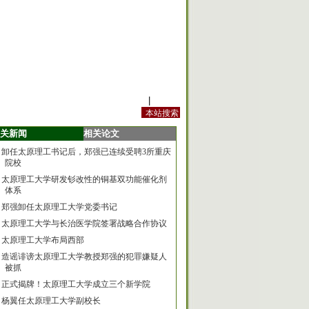
站内规定
|
手机版
关新闻
相关论文
卸任太原理工书记后，郑强已连续受聘3所重庆
院校
太原理工大学研发钐改性的铜基双功能催化剂
体系
郑强卸任太原理工大学党委书记
太原理工大学与长治医学院签署战略合作协议
太原理工大学布局西部
造谣诽谤太原理工大学教授郑强的犯罪嫌疑人
被抓
正式揭牌！太原理工大学成立三个新学院
杨翼任太原理工大学副校长