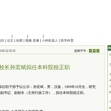
信息科学
|
地球科学
|
数理科学
|
管理综合
项目
|
论文
|
绘图
|
视频·直播
|
小柯机器人
|
医学科普
相
22:55:31
选择字号：
小
中
大
1
2
校长孙宏斌拟任本科院校正职
3
4
5
拟任职干部予以公示：孙宏斌，男，汉族，1969年10月生，研究
6
委副书记、副校长（主持行政工作），拟任本科院校正职。
7
8