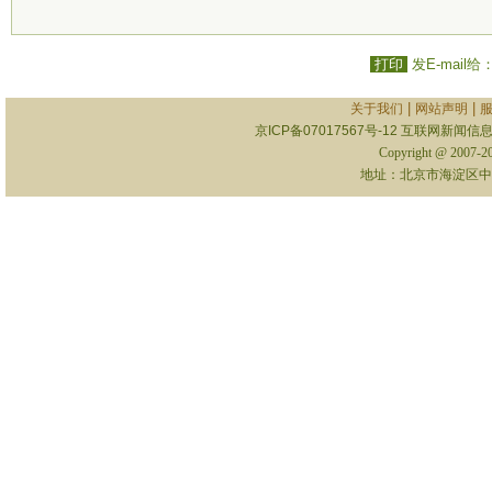
打印
发E-mail给
|
|
关于我们
网站声明
京ICP备07017567号-12
互联网新闻信息服
Copyright @ 2007-
地址：北京市海淀区中关村