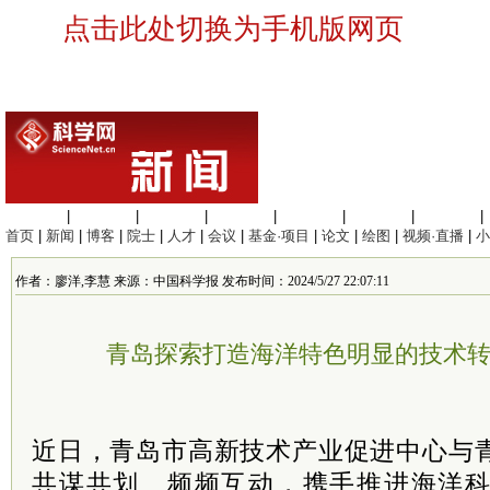
点击此处切换为手机版网页
生命科学
|
医学科学
|
化学科学
|
工程材料
|
信息科学
|
地球科学
|
数理科学
|
首页
|
新闻
|
博客
|
院士
|
人才
|
会议
|
基金·项目
|
论文
|
绘图
|
视频·直播
|
小
作者：廖洋,李慧 来源：中国科学报 发布时间：2024/5/27 22:07:11
青岛探索打造海洋特色明显的技术
近日，青岛市高新技术产业促进中心与
共谋共划、频频互动，携手推进海洋