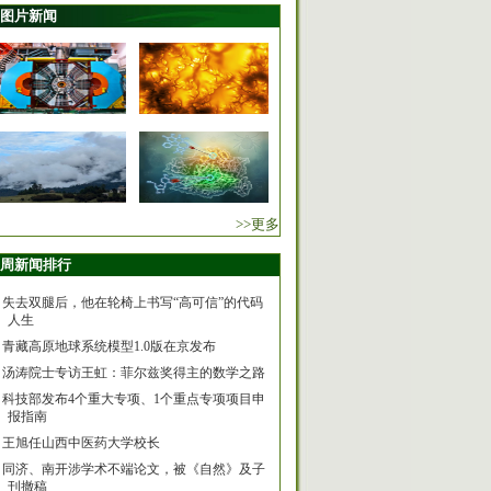
图片新闻
>>更多
周新闻排行
失去双腿后，他在轮椅上书写“高可信”的代码
人生
青藏高原地球系统模型1.0版在京发布
汤涛院士专访王虹：菲尔兹奖得主的数学之路
科技部发布4个重大专项、1个重点专项项目申
报指南
王旭任山西中医药大学校长
同济、南开涉学术不端论文，被《自然》及子
刊撤稿