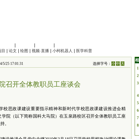
信息科学
|
地球科学
|
数理科学
|
管理综合
项目
|
论文
|
绘图
|
视频·直播
|
小柯机器人
|
医学科普
相
 17:01:31
选择字号：
小
中
大
1
2
院召开全体教职员工座谈会
3
4
5
学校思政课建设重要指示精神和新时代学校思政课建设推进会精
6
义学院（以下简称国科大马院）在玉泉路校区召开全体教职员工座
7
主持。
8