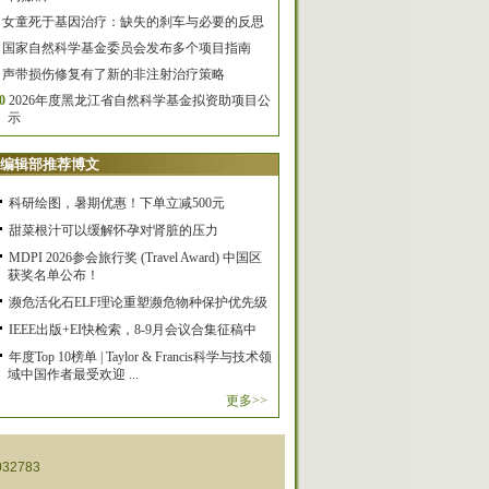
女童死于基因治疗：缺失的刹车与必要的反思
国家自然科学基金委员会发布多个项目指南
声带损伤修复有了新的非注射治疗策略
0
2026年度黑龙江省自然科学基金拟资助项目公
示
编辑部推荐博文
科研绘图，暑期优惠！下单立减500元
甜菜根汁可以缓解怀孕对肾脏的压力
MDPI 2026参会旅行奖 (Travel Award) 中国区
获奖名单公布！
濒危活化石ELF理论重塑濒危物种保护优先级
IEEE出版+EI快检索，8-9月会议合集征稿中
年度Top 10榜单 | Taylor & Francis科学与技术领
域中国作者最受欢迎 ...
更多>>
32783