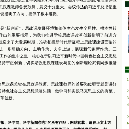
设推进会是党中央继2019年3月18日召开学校思想政治理论课教
让思政课教师备受鼓舞，意义十分重大。会议传达的习近平总书记重
建设指明了方向，提供了根本遵循。
一是“新判断”，思政课发展环境和整体生态发生全局性、根本性转
作出的重要指示，为我们推进学校思政课改革创新指明了前进方
马院迎来了大发展时期，准确把握新时代新征程上思政课建设面临的
进一步明确方向、主动作为、力争上游，展现新气象新作为。三
育工作的重中之重，核心在于以习近平新时代中国特色社会主义思想
坚持守正创新，切实增强思政课建设与党的创新理论武装同步推进
一
1
好思政课关键在思政课教师。思政课教师的首要岗位职责就是讲好
国特色社会主义思想武装头脑，做学习和实践马克思主义的典范，
2
改革创新。
3
4
5
学报、科学网、科学新闻杂志”的所有作品，网站转载，请在正文上方
6