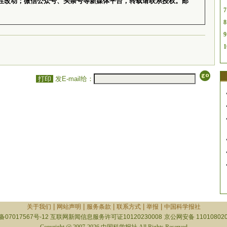
性改动；微信公众号、头条号等新媒体平台，转载请联系授权。邮
7
8
9
1
打印
发E-mail给：
|
|
|
|
|
关于我们
网站声明
服务条款
联系方式
举报
中国科学报社
备07017567号-12
互联网新闻信息服务许可证10120230008
京公网安备 110108020