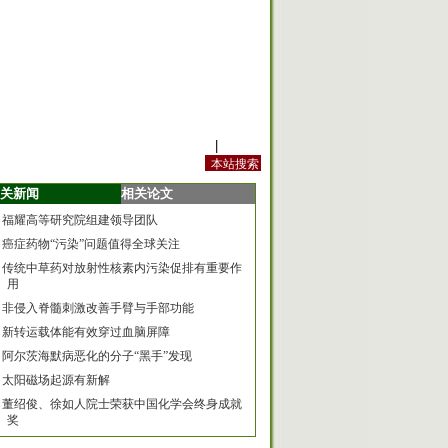
站内规定
|
手机版
关新闻
相关论文
福耀高等研究院组建领导团队
癌症药物“污染”问题值得全球关注
传统中草药对放射性核素内污染促排有重要作
用
非侵入脊髓刺激改善手臂与手部功能
新转运载体能有效穿过血脑屏障
阿尔茨海默病恶化的分子“黑手”发现
太阳磁场起源有新解
董绍俊、徐如人院士荣获中国化学会终身成就
奖