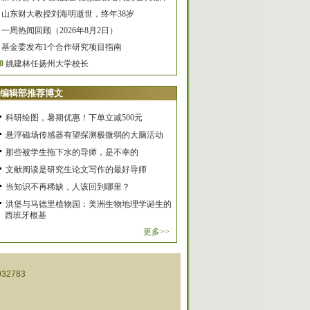
山东财大教授刘海明逝世，终年38岁
一周热闻回顾（2026年8月2日）
基金委发布1个合作研究项目指南
0
姚建林任扬州大学校长
编辑部推荐博文
科研绘图，暑期优惠！下单立减500元
悬浮磁场传感器有望探测极微弱的大脑活动
那些被学生拖下水的导师，是不幸的
文献阅读是研究生论文写作的最好导师
当知识不再稀缺，人该回到哪里？
洪堡与马德里植物园：美洲生物地理学诞生的
西班牙根基
更多>>
32783