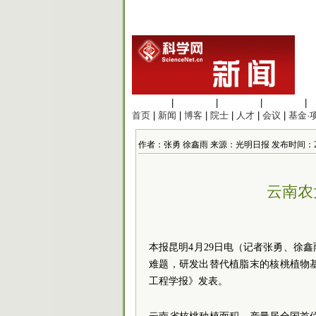
生命科学
|
医学科学
|
化学科学
|
工程材料
|
首页
|
新闻
|
博客
|
院士
|
人才
|
会议
|
基金·
作者：张勇 徐鑫雨 来源：光明日报 发布时间：2024/4/
云南农
本报昆明4月29日电（记者张勇、徐
难题，研发出替代植脂末的核桃植物
工程学报》发表。