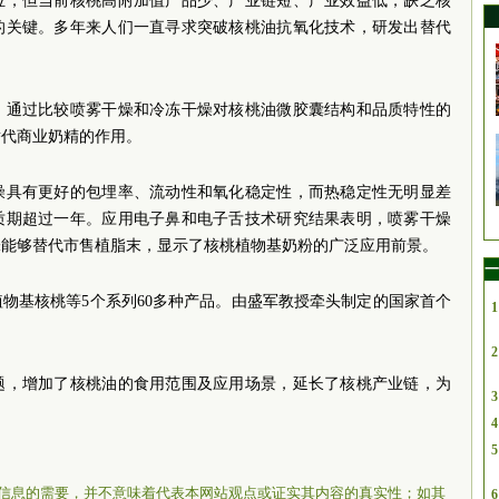
位，但当前核桃高附加值产品少、产业链短、产业效益低，缺乏核
的关键。多年来人们一直寻求突破核桃油抗氧化技术，研发出替代
，通过比较喷雾干燥和冷冻干燥对核桃油微胶囊结构和品质特性的
替代商业奶精的作用。
燥具有更好的包埋率、流动性和氧化稳定性，而热稳定性无明显差
质期超过一年。应用电子鼻和电子舌技术研究结果表明，喷雾干燥
味能够替代市售植脂末，显示了核桃植物基奶粉的广泛应用前景。
一
物基核桃等5个系列60多种产品。由盛军教授牵头制定的国家首个
1
2
题，增加了核桃油的食用范围及应用场景，延长了核桃产业链，为
3
。
4
5
信息的需要，并不意味着代表本网站观点或证实其内容的真实性；如其
6