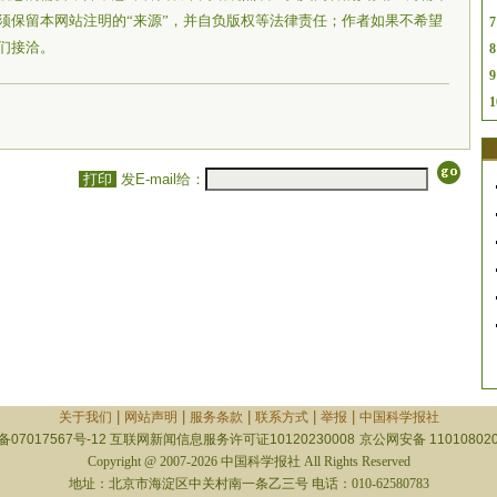
须保留本网站注明的“来源”，并自负版权等法律责任；作者如果不希望
7
们接洽。
8
9
1
打印
发E-mail给：
|
|
|
|
|
关于我们
网站声明
服务条款
联系方式
举报
中国科学报社
备07017567号-12
互联网新闻信息服务许可证10120230008
京公网安备 110108020
Copyright @ 2007-2026 中国科学报社 All Rights Reserved
地址：北京市海淀区中关村南一条乙三号 电话：010-62580783