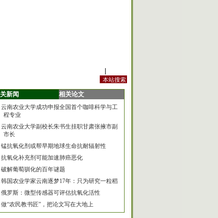
站内规定
|
手机版
关新闻
相关论文
云南农业大学成功申报全国首个咖啡科学与工
程专业
云南农业大学副校长朱书生挂职甘肃张掖市副
市长
锰抗氧化剂或帮早期地球生命抗耐辐射性
抗氧化补充剂可能加速肺癌恶化
破解葡萄驯化的百年谜题
韩国农业学家云南逐梦17年：只为研究一粒稻
俄罗斯：微型传感器可评估抗氧化活性
做“农民教书匠”，把论文写在大地上