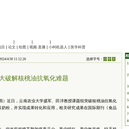
信息科学
|
地球科学
|
数理科学
|
管理综合
项目
|
论文
|
绘图
|
视频·直播
|
小柯机器人
|
医学科普
相
30 11:12:26
选择字号：
小
中
大
1
2
大破解核桃油抗氧化难题
3
4
5
鑫雨）近日，云南农业大学盛军、田洋教授课题组突破核桃油抗氧化
6
基奶粉，并实现成果转化和应用，相关研究成果在国际期刊《食品
7
8