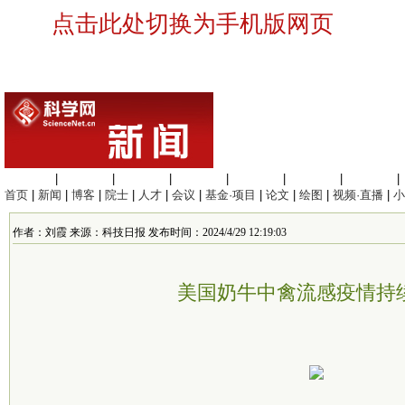
点击此处切换为手机版网页
生命科学
|
医学科学
|
化学科学
|
工程材料
|
信息科学
|
地球科学
|
数理科学
|
首页
|
新闻
|
博客
|
院士
|
人才
|
会议
|
基金·项目
|
论文
|
绘图
|
视频·直播
|
小
作者：刘霞 来源：科技日报 发布时间：2024/4/29 12:19:03
美国奶牛中禽流感疫情持