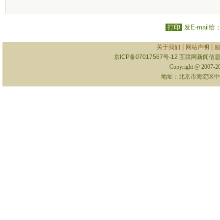
打印
发E-mail给
|
|
关于我们
网站声明
京ICP备07017567号-12
互联网新闻信息服
Copyright @ 2007-
地址：北京市海淀区中关村