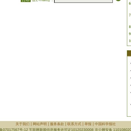
6
7
8
9
1
|
|
|
|
|
关于我们
网站声明
服务条款
联系方式
举报
中国科学报社
备07017567号-12
互联网新闻信息服务许可证10120230008
京公网安备 110108020