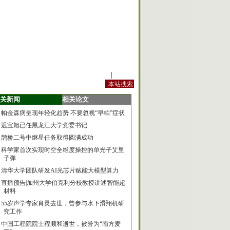
站内规定
|
手机版
关新闻
相关论文
帕金森病呈现年轻化趋势 不要忽视“早帕”症状
迟宝旭已任黑龙江大学党委书记
鹊桥二号中继星任务取得圆满成功
科学家首次实现时空全维度操控的单光子艾里
子弹
清华大学团队研发AI光芯片赋能大模型算力
直播预告|加州大学伯克利分校教授讲述智能超
材料
55岁声学专家肖灵去世，曾参与水下滑翔机研
究工作
中国工程院院士程顺和逝世，被誉为“南方麦