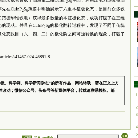
运法成功合成了高质量二维CuInP
S
单晶，利用压电力显微镜高
2
6
在CuInP
S
薄膜中明确展示了六重本征极化态，是目前众多铁
2
6
二范德华维铁电）获得最多数量的本征极化态，成功打破了在三维
现状。并且在CuInP
S
的极化翻转过程中，发现了不同于传统
2
6
极化态数目（六、四、二）的极化阶之间可逆转换的现象，打破了
。
icles/s41467-024-46891-8
学报、科学网、科学新闻杂志”的所有作品，网站转载，请在正文上方
一
性改动；微信公众号、头条号等新媒体平台，转载请联系授权。邮
1
2
3
4
5
打印
发E-mail给：