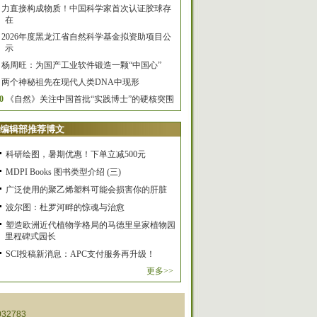
力直接构成物质！中国科学家首次认证胶球存
在
2026年度黑龙江省自然科学基金拟资助项目公
示
杨周旺：为国产工业软件锻造一颗“中国心”
两个神秘祖先在现代人类DNA中现形
0
《自然》关注中国首批“实践博士”的硬核突围
编辑部推荐博文
科研绘图，暑期优惠！下单立减500元
MDPI Books 图书类型介绍 (三)
广泛使用的聚乙烯塑料可能会损害你的肝脏
波尔图：杜罗河畔的惊魂与治愈
塑造欧洲近代植物学格局的马德里皇家植物园
里程碑式园长
SCI投稿新消息：APC支付服务再升级！
更多>>
32783