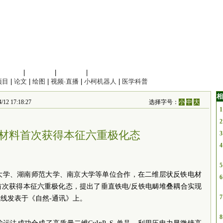
信息科学
|
地球科学
|
数理科学
|
管理综合
项目
|
论文
|
绘图
|
视频·直播
|
小柯机器人
|
医学科普
相
17:18:27
选择字号：
小
中
大
1
2
材料首次获得本征六重极化态
3
4
5
大学、湖南师范大学、南京大学等单位合作，在二维层状反铁电材
6
首次获得本征六重极化态，提出了垂直铁电/反铁电畴堆叠耦合实现
7
线发表于《自然-通讯》上。
8