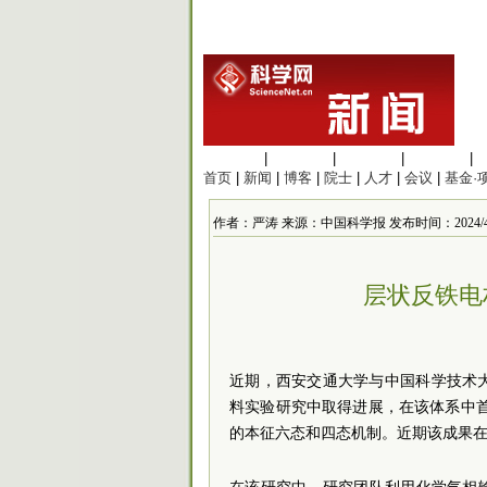
生命科学
|
医学科学
|
化学科学
|
工程材料
|
首页
|
新闻
|
博客
|
院士
|
人才
|
会议
|
基金·
作者：严涛 来源：中国科学报 发布时间：2024/4/12 
层状反铁电
近期，西安交通大学与中国科学技术
料实验研究中取得进展，在该体系中
的本征六态和四态机制。近期该成果在