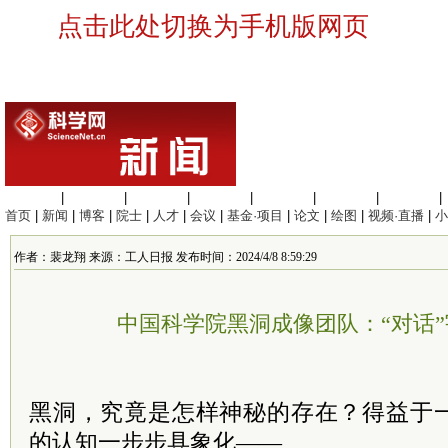
点击此处切换为手机版网页
生命科学
|
医学科学
|
化学科学
|
工程材料
|
信息科学
|
地球科学
|
数理科学
|
首页
|
新闻
|
博客
|
院士
|
人才
|
会议
|
基金·项目
|
论文
|
绘图
|
视频·直播
|
小
作者：裴龙翔 来源：工人日报 发布时间：2024/4/8 8:59:29
中国科学院黑洞成像团队：“对话”
黑洞，究竟是怎样神秘的存在？得益于
的认知一步步具象化——