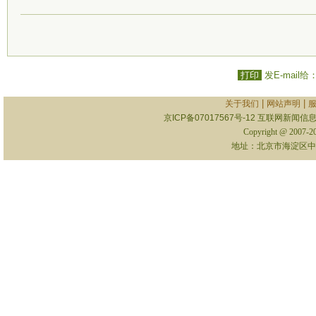
打印
发E-mail给
|
|
关于我们
网站声明
京ICP备07017567号-12
互联网新闻信息服
Copyright @ 2007-
地址：北京市海淀区中关村