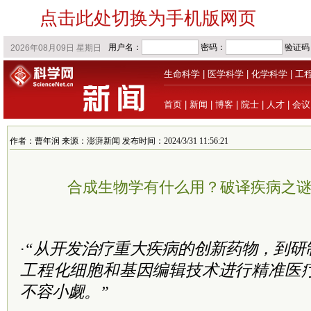
点击此处切换为手机版网页
生命科学
|
医学科学
|
化学科学
|
工
首页
|
新闻
|
博客
|
院士
|
人才
|
会议
作者：曹年润 来源：澎湃新闻 发布时间：2024/3/31 11:56:21
合成生物学有什么用？破译疾病之
·“从开发治疗重大疾病的创新药物，到
工程化细胞和基因编辑技术进行精准医
不容小觑。”