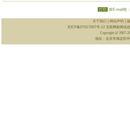
打印
发E-mail给
|
|
关于我们
网站声明
京ICP备07017567号-12
互联网新闻信息服
Copyright @ 2007-
地址：北京市海淀区中关村