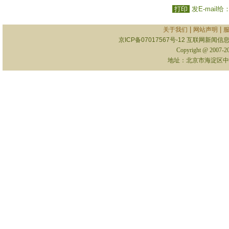
打印
发E-mail给
|
|
关于我们
网站声明
京ICP备07017567号-12
互联网新闻信息服
Copyright @ 2007-
地址：北京市海淀区中关村