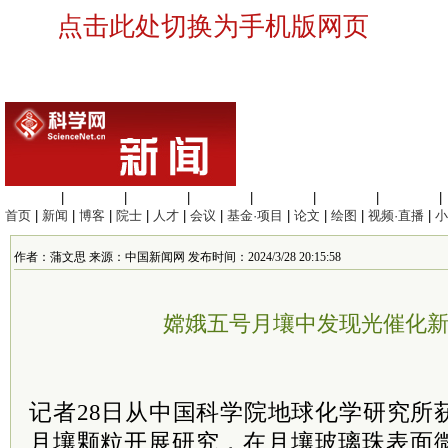
点击此处切换为手机版网页
生命科学
|
医学科学
|
化学科学
|
工程材料
|
信息科学
|
地球科学
|
数理科学
|
首页
|
新闻
|
博客
|
院士
|
人才
|
会议
|
基金·项目
|
论文
|
绘图
|
视频·直播
|
小
作者：蒲文思 来源：中国新闻网 发布时间：2024/3/28 20:15:58
嫦娥五号月壤中发现光催化
记者28日从中国科学院地球化学研究所
月壤颗粒开展研究，在月壤玻璃珠表面