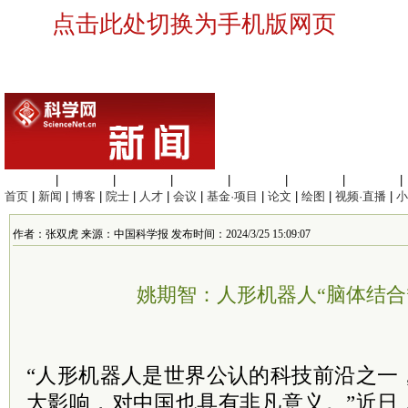
点击此处切换为手机版网页
生命科学
|
医学科学
|
化学科学
|
工程材料
|
信息科学
|
地球科学
|
数理科学
|
首页
|
新闻
|
博客
|
院士
|
人才
|
会议
|
基金·项目
|
论文
|
绘图
|
视频·直播
|
小
作者：张双虎 来源：中国科学报 发布时间：2024/3/25 15:09:07
姚期智：人形机器人“脑体结合
“人形机器人是世界公认的科技前沿之一
大影响，对中国也具有非凡意义。”近日