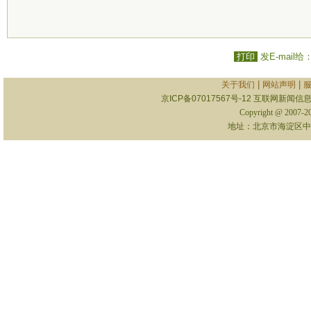
打印
发E-mail给
|
|
关于我们
网站声明
京ICP备07017567号-12
互联网新闻信息服
Copyright @ 2007-
地址：北京市海淀区中关村