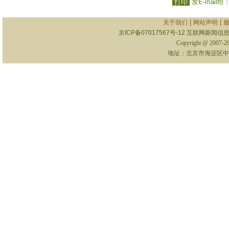
打印
发E-mail给
|
|
关于我们
网站声明
京ICP备07017567号-12
互联网新闻信息服
Copyright @ 2007-
地址：北京市海淀区中关村