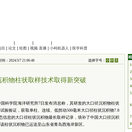
信息科学
|
地球科学
|
数理科学
|
管理综合
项目
|
论文
|
绘图
|
视频·直播
|
小柯机器人
|
医学科普
相
4/3/7 21:06:48
选择字号：
小
中
大
1
2
沉积物柱状取样技术取得新突破
3
4
5
)中国科学院海洋研究所7日发布消息称，其研发的大口径沉积物柱状
6
验验证，获取单柱、连续、低扰动500毫米大口径柱状沉积物7.8
7
姿态信息的大口径柱状沉积物最长取样记录，填补了中国大口径沉积
8
，该柱状沉积物已运送至山东省青岛西海岸新区。