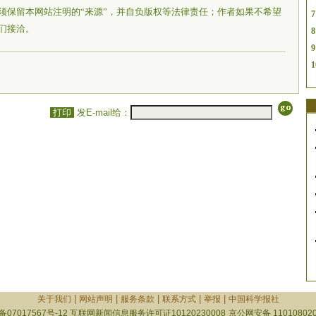
须保留本网站注明的“来源”，并自负版权等法律责任；作者如果不希望
7
们接洽。
8
9
1
打印
发E-mail给：
|
|
|
|
|
关于我们
网站声明
服务条款
联系方式
举报
中国科学报社
备07017567号-12
互联网新闻信息服务许可证10120230008
京公网安备 110108020