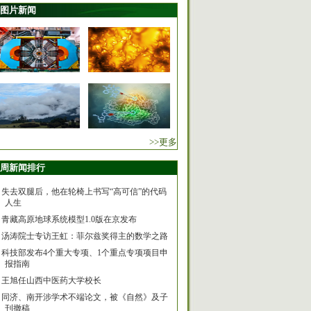
图片新闻
>>更多
周新闻排行
失去双腿后，他在轮椅上书写“高可信”的代码
人生
青藏高原地球系统模型1.0版在京发布
汤涛院士专访王虹：菲尔兹奖得主的数学之路
科技部发布4个重大专项、1个重点专项项目申
报指南
王旭任山西中医药大学校长
同济、南开涉学术不端论文，被《自然》及子
刊撤稿