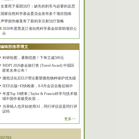
女童死于基因治疗：缺失的刹车与必要的反思
国家自然科学基金委员会发布多个项目指南
声带损伤修复有了新的非注射治疗策略
0
2026年度黑龙江省自然科学基金拟资助项目公
示
编辑部推荐博文
科研绘图，暑期优惠！下单立减500元
MDPI 2026参会旅行奖 (Travel Award) 中国区
获奖名单公布！
濒危活化石ELF理论重塑濒危物种保护优先级
IEEE出版+EI快检索，8-9月会议合集征稿中
年度Top 10榜单 | Taylor & Francis科学与技术领
域中国作者最受欢迎 ...
当审稿人也开始使用AI，同行评议还是同行评
议吗
更多>>
32783