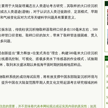
主要用于大陆架埋藏态古人类遗址考古研究，其取样的大口径沉积
或古人类遗迹(遗物)，对于认识古人类迁徙路径、定居模式、早期
面和气候变化应对方式等关键科学问题具有重要意义。
振东说，传统柱状沉积物取样器取样口径多在110毫米左右，500
取样管口径变粗。取样口径的加大，带来了取样管连接困难、贯入
诸多问题。
创新提出“重力释放+往复式夯击”理念，构建500毫米大口径沉积
一
在线通讯控制、可视化、搭载多类水下传感器的作业模式，试验期
89米，取到末次盛冰期以来低海平面时期的陆相地层样品。
1
2
积物取样系统的成功海试应用，将有效支撑中国东部陆架沉积环境与
3
，提升中国在大陆架范围早期人类文化文明起源考古研究领域的科
4
5
6
信息的需要，并不意味着代表本网站观点或证实其内容的真实性；如其