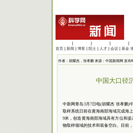
生命科学
|
医学科学
|
化学科学
|
工程材料
|
首页
|
新闻
|
博客
|
院士
|
人才
|
会议
|
基金·
作者：胡耀杰，张孝鹏 来源：中国新闻网 发布时间：202
中国大口径
中新网青岛3月7日电(胡耀杰 张孝鹏
取样系统日前在黄海南部海域完成海上试
9米，创造黄海南部海域具有方位和
物取样领域的技术和装备空白。目前