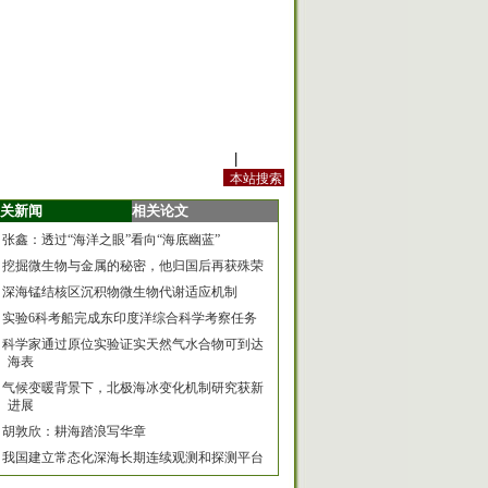
站内规定
|
手机版
关新闻
相关论文
张鑫：透过“海洋之眼”看向“海底幽蓝”
挖掘微生物与金属的秘密，他归国后再获殊荣
深海锰结核区沉积物微生物代谢适应机制
实验6科考船完成东印度洋综合科学考察任务
科学家通过原位实验证实天然气水合物可到达
海表
气候变暖背景下，北极海冰变化机制研究获新
进展
胡敦欣：耕海踏浪写华章
我国建立常态化深海长期连续观测和探测平台