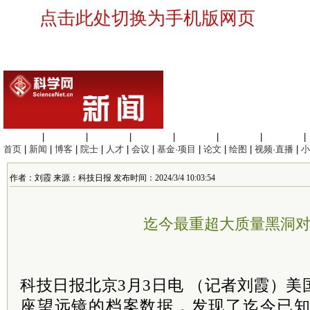
点击此处切换为手机版网页
生命科学
|
医学科学
|
化学科学
|
工程材料
|
信息科学
|
地球科学
|
数理科学
|
首页
|
新闻
|
博客
|
院士
|
人才
|
会议
|
基金·项目
|
论文
|
绘图
|
视频·直播
|
小
作者：刘霞 来源：科技日报 发布时间：2024/3/4 10:03:54
迄今最重超大质量黑洞
科技日报北京3月3日电 （记者刘霞）
座望远镜的档案数据，发现了迄今已