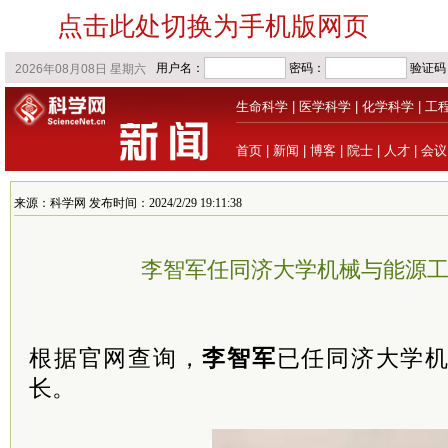
点击此处切换为手机版网页
生命科学
|
医学科学
|
化学科学
|
工
首页
|
新闻
|
博客
|
院士
|
人才
|
会议
来源：科学网 发布时间：2024/2/29 19:11:38
李智军任同济大学机械与能源
根据官网查询，
李智军
已任同济大学
长。