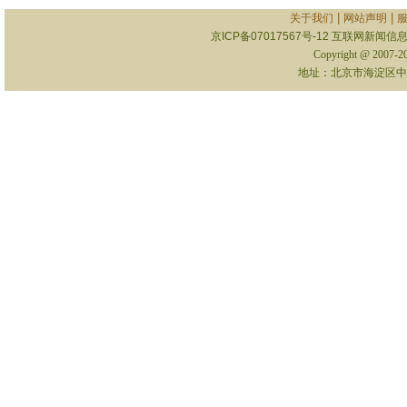
|
|
关于我们
网站声明
京ICP备07017567号-12
互联网新闻信息服
Copyright @ 2007-
地址：北京市海淀区中关村