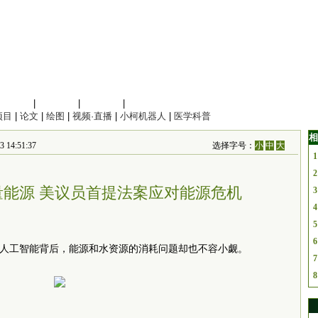
信息科学
|
地球科学
|
数理科学
|
管理综合
项目
|
论文
|
绘图
|
视频·直播
|
小柯机器人
|
医学科普
相
4:51:37
选择字号：
小
中
大
1
2
量能源 美议员首提法案应对能源危机
3
4
5
6
成式人工智能背后，能源和水资源的消耗问题却也不容小觑。
7
8