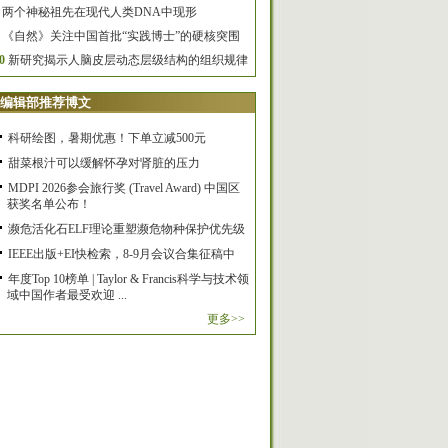
两个神秘祖先在现代人类DNA中现形
《自然》关注中国首批“实践博士”的硬核突围
0
新研究揭示人脑皮层动态层级结构的组织规律
编辑部推荐博文
科研绘图，暑期优惠！下单立减500元
甜菜根汁可以缓解怀孕对肾脏的压力
MDPI 2026参会旅行奖 (Travel Award) 中国区
获奖名单公布！
濒危活化石ELF理论重塑濒危物种保护优先级
IEEE出版+EI快检索，8-9月会议合集征稿中
年度Top 10榜单 | Taylor & Francis科学与技术领
域中国作者最受欢迎 ...
更多>>