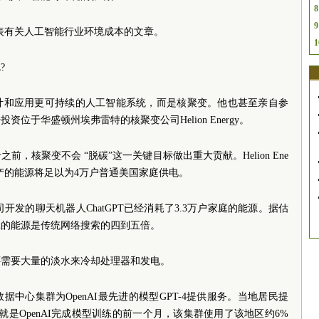
8
9
发表有关人工智能行业环境成本的文章。
1
?
计和应用更可持续的人工智能系统，而是核聚变。他也甚至亲自参
资位于华盛顿州埃弗雷特的核聚变公司Helion Energy。
，核聚变不会 “脱碳”这一关键目标做出重大贡献。Helion Ene
它生产的能源将足以为4万户普通美国家庭供电。
司开发的聊天机器人ChatGPT已经消耗了3.3万户家庭的能源。据估
耗的能源是传统网络搜索的四到五倍。
还需要大量的淡水来冷却处理器和发电。
中心集群为OpenAI最先进的模型GPT-4提供服务。当地居民提
也就是OpenAI完成模型训练的前一个月，该集群使用了该地区约6%