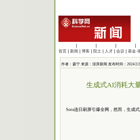
生命科学
|
医学科学
|
化学科学
|
工程材料
|
首页
|
新闻
|
博客
|
院士
|
人才
|
会议
|
基金·
作者：森宁 来源：澎湃新闻 发布时间：2024/2/23 1
生成式AI消耗大
Sora连日刷屏引爆全网，然而，生