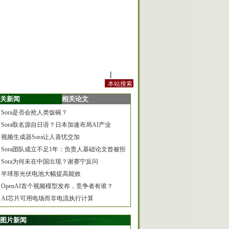
站内规定
|
手机版
关新闻
相关论文
Sora是否会抢人类饭碗？
Sora取名源自日语？日本加速布局AI产业
视频生成器Sora让人喜忧交加
Sora团队成立不足1年：负责人基础论文曾被拒
Sora为何未在中国出现？谢赛宁反问
半球形光伏电池大幅提高能效
OpenAI首个视频模型发布，竞争者有谁？
AI芯片可用电场而非电流执行计算
图片新闻