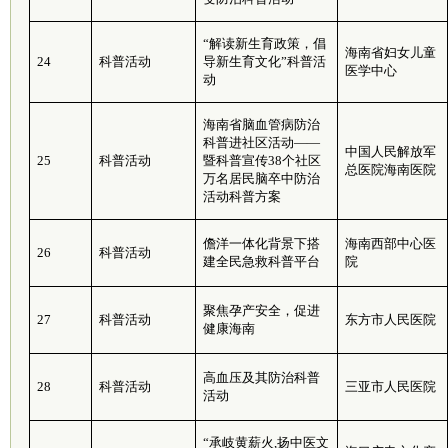
“解读新生育政策，倡
海南省妇女儿童
24
科普活动
导新生育文化”科普活
医学中心
动
海南省脑血管病防治
科普进社区活动——
中国人民解放军
25
科普活动
暨科普宣传38个社区
总医院海南医院
万名居民脑卒中防治
活动科普方案
儋洋一体化背景下搭
海南西部中心医
26
科普活动
建全民急救科普平台
院
聚焦孕产安全，促进
27
科普活动
东方市人民医院
健康海南
高血压及其防治科普
28
科普活动
三亚市人民医院
活动
“承岐黄薪火,扬中医文