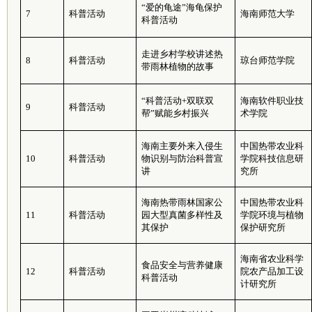
“爱的龟途”海龟保护
7
科普活动
海南师范大学
科普活动
走进乡村学校讲述热
8
科普活动
琼台师范学院
带雨林植物的故事
“科普活动+双联双
海南软件职业技
9
科普活动
帮”赋能乡村振兴
术学院
海南主要外来入侵生
中国热带农业科
10
科普活动
物识别与防治科普宣
学院科技信息研
讲
究所
海南热带雨林国家公
中国热带农业科
11
科普活动
园大型真菌多样性及
学院环境与植物
其保护
保护研究所
海南省农业科学
食品安全与营养健康
12
科普活动
院农产品加工设
科普活动
计研究所