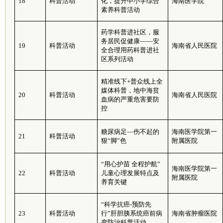
18
科普活动
化，提升中小学综合
海南医学院
素养科普活动
药学科普进社区，服
务居民促健康——安
19
科普活动
海南省人民医院
全合理用药科普进社
区系列活动
精准线下+普众线上全
媒体科普，地中海贫
20
科普活动
海南省人民医院
血病的严重危害要防
控
糖尿病足—伤不起的
海南医学院第一
21
科普活动
狠“脚”色
附属医院
“用心护苗 全程护航”
海南医学院第一
22
科普活动
儿童心理发展特点及
附属医院
养育关键
“科学抗癌-预防先
23
科普活动
行”肝胆胰系统癌前病
海南省肿瘤医院
变防治科普活动