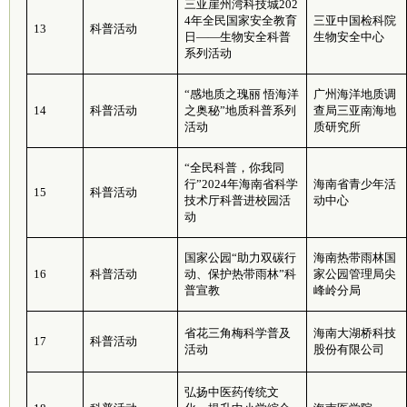
三亚崖州湾科技城202
4年全民国家安全教育
三亚中国检科院
13
科普活动
日——生物安全科普
生物安全中心
系列活动
“感地质之瑰丽 悟海洋
广州海洋地质调
14
科普活动
之奥秘”地质科普系列
查局三亚南海地
活动
质研究所
“全民科普，你我同
行”2024年海南省科学
海南省青少年活
15
科普活动
技术厅科普进校园活
动中心
动
国家公园“助力双碳行
海南热带雨林国
16
科普活动
动、保护热带雨林”科
家公园管理局尖
普宣教
峰岭分局
省花三角梅科学普及
海南大湖桥科技
17
科普活动
活动
股份有限公司
弘扬中医药传统文