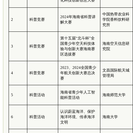
化科技创新创意大赛
中国热带农业科
2024年海南省科普讲
2
科普竞赛
学院香料饮料研
解大赛
究所
第十五届“北斗杯”全
国青少年空天科技体
海南空天信息研
3
科普竞赛
验与创新大赛海南赛
究院
区选拔赛
2023、2024全国青少
文昌国际航天城
4
科普竞赛
年航天创新大赛总决
管理局
赛
海南省青少年人工智
5
科普活动
海南师范大学
能科普活动
认识蔚蓝海洋、保护
6
科普活动
海洋环境、传承海洋
海南大学
文明