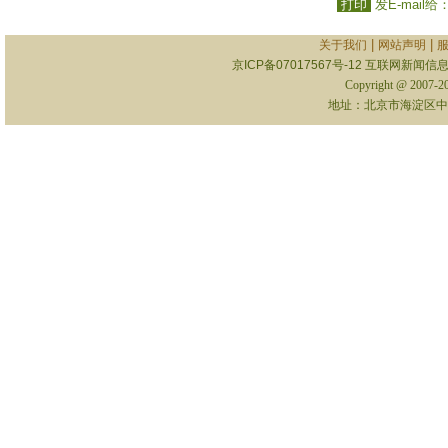
打印
发E-mail给
|
|
关于我们
网站声明
京ICP备07017567号-12
互联网新闻信息服
Copyright @ 2007-
地址：北京市海淀区中关村