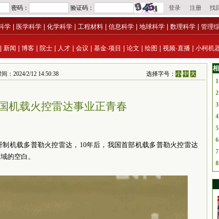
科学
|
医学科学
|
化学科学
|
工程材料
|
信息科学
|
地球科学
|
数理科学
|
管理
|
新闻
|
博客
|
院士
|
人才
|
会议
|
基金·项目
|
论文
|
绘图
|
视频·直播
|
小柯机
相
/2/12 14:50:38
选择字号：
小
中
大
1
2
中国机载火控雷达事业正青春
3
4
5
6
手研制机载多普勒火控雷达，10年后，我国首部机载多普勒火控雷达
7
领域的空白。
8