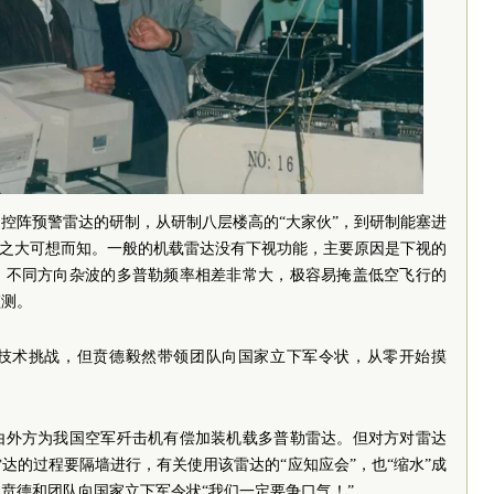
控阵预警雷达的研制，从研制八层楼高的“大家伙”，到研制能塞进
战之大可想而知。一般的机载雷达没有下视功能，主要原因是下视的
，不同方向杂波的多普勒频率相差非常大，极容易掩盖低空飞行的
监测。
技术挑战，但贲德毅然带领团队向国家立下军令状，从零开始摸
，由外方为我国空军歼击机有偿加装机载多普勒雷达。但对方对雷达
达的过程要隔墙进行，有关使用该雷达的“应知应会”，也“缩水”成
贲德和团队向国家立下军令状“我们一定要争口气！”