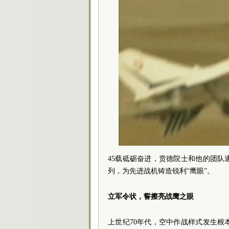
45载砥砺奋进，贲德院士和他的团
列，为先进战机铸造锐利“鹰眼”。
立军令状，誓擦亮战鹰之眼
上世纪70年代，空中作战样式发生