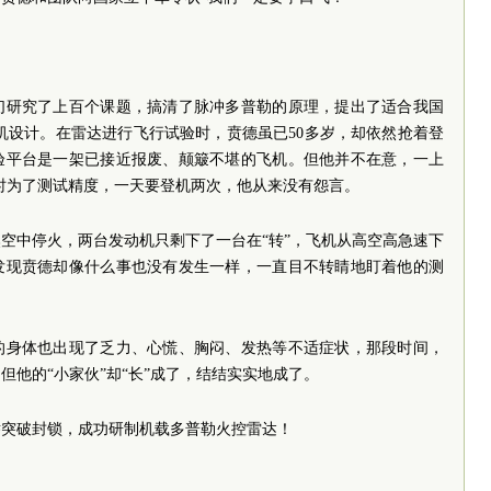
们研究了上百个课题，搞清了脉冲多普勒的原理，提出了适合我国
机设计。在雷达进行飞行试验时，贲德虽已50多岁，却依然抢着登
验平台是一架已接近报废、颠簸不堪的飞机。但他并不在意，一上
有时为了测试精度，一天要登机两次，他从来没有怨言。
空中停火，两台发动机只剩下了一台在“转”，飞机从高空高急速下
发现贲德却像什么事也没有发生一样，一直目不转睛地盯着他的测
的身体也出现了乏力、心慌、胸闷、发热等不适症状，那段时间，
。但他的“小家伙”却“长”成了，结结实实地成了。
一举突破封锁，成功研制机载多普勒火控雷达！