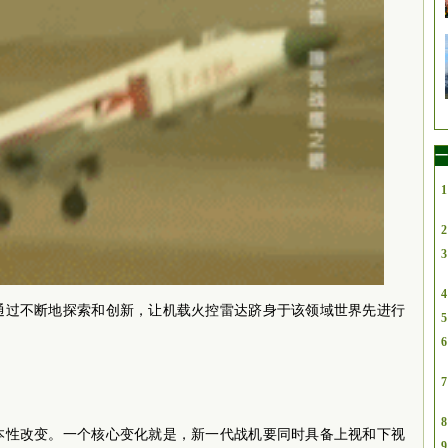
一
1
2
3
4
队通过不断地探索和创新，让机载火控雷达跻身于该领域世界先进行
5
6
7
8
根本性改变。一个核心变化就是，新一代战机要同时具备上视和下视
9