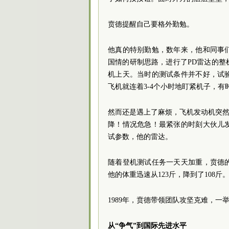
贲德提醒自己要格外勤勉。
他真的特别勤勉，数年来，他和同事
国情的研制思路，进行了PD雷达的整
机上天。当时的测试条件并不好，试
飞机就连着3-4个小时地盯紧机子，
然而还是遇上了麻烦，飞机发动机突然
降！情况危急！最紧张的时刻大伙儿
试参数，他的雷达。
随着登机测试任务一天天加重，贲德
他的体重迅速从123斤，降到了108斤
1989年，贲德带领团队攻坚克难，
从“争气”到国际先进水平