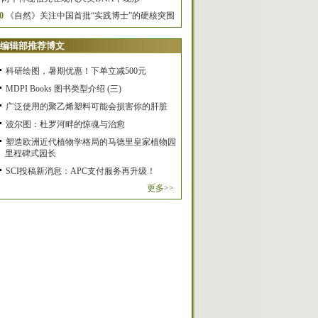
0
《自然》关注中国首批“实践博士”的硬核突围
编辑部推荐博文
科研绘图，暑期优惠！下单立减500元
MDPI Books 图书类型介绍 (三)
广泛使用的聚乙烯塑料可能会损害你的肝脏
波尔图：杜罗河畔的惊魂与治愈
塑造欧洲近代植物学格局的马德里皇家植物园
里程碑式园长
SCI投稿新消息：APC支付服务再升级！
更多>>