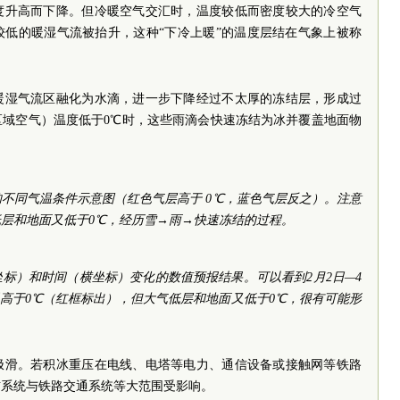
度升高而下降。但冷暖空气交汇时，温度较低而密度较大的冷空气
较低的暖湿气流被抬升，这种“下冷上暖”的温度层结在气象上被称
暖湿气流区融化为水滴，进一步下降经过不太厚的冻结层，形成过
区域空气）温度低于0℃时，这些雨滴会快速冻结为冰并覆盖地面物
不同气温条件示意图（红色气层高于 0℃，蓝色气层反之）。注意
层和地面又低于0℃，经历雪→雨→快速冻结的过程。
标）和时间（横坐标）变化的数值预报结果。可以看到2月2日—4
空气温高于0℃（红框标出），但大气低层和地面又低于0℃，很有可能形
极滑。若积冰重压在电线、电塔等电力、通信设备或接触网等铁路
信系统与铁路交通系统等大范围受影响。