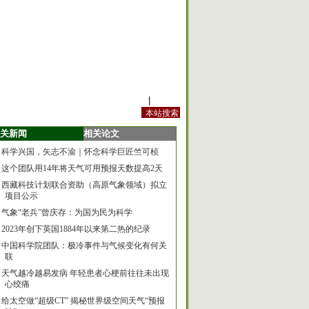
站内规定
|
手机版
关新闻
相关论文
科学兴国，矢志不渝｜怀念科学巨匠竺可桢
这个团队用14年将天气可用预报天数提高2天
西藏科技计划联合资助（高原气象领域）拟立
项目公示
气象“老兵”曾庆存：为国为民为科学
2023年创下英国1884年以来第二热的纪录
中国科学院团队：极冷事件与气候变化有何关
联
天气越冷越易发病 年轻患者心梗前往往未出现
心绞痛
给太空做“超级CT” 揭秘世界级空间天气“预报