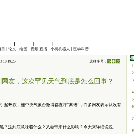
信息科学
|
地球科学
|
数理科学
|
管理综合
项目
|
论文
|
绘图
|
视频·直播
|
小柯机器人
|
医学科普
相
0:19:26
选择字号：
小
中
大
1
2
到网友，这次罕见天气到底是怎么回事？
3
4
5
上引起热议，连中央气象台微博都直呼“离谱”，许多网友表示从没有
6
7
全黑？这到底意味着什么？又会带来什么影响？今天来详细说说。
8