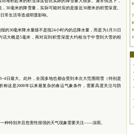
因而堆积起来的积雪深度会比实际的降雪量大很多。通常情况下，
6
说，30毫米的降雪量，实际可能对应的是接近30厘米的积雪深度。
、日常生活等造成明显影响。
7
8
的30毫米降水量级不是指24小时内的总降水量，而是为1月31日
9
天的话大概是5毫米，再对应到积雪深度大约相当于中雪到大雪的程
1
。
月3~4日最大。此外，全国多地也都会受到本次大范围雨雪（特别是
析称这是2008年以来最复杂的春运气象条件，需要高度关注与防
有一种特别并且危害性很强的天气现象需要关注——冻雨。