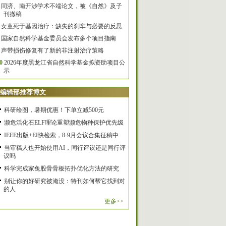
同济、南开涉学术不端论文，被《自然》及子
刊撤稿
女童死于基因治疗：缺失的刹车与必要的反思
国家自然科学基金委员会发布多个项目指南
声带损伤修复有了新的非注射治疗策略
0
2026年度黑龙江省自然科学基金拟资助项目公
示
编辑部推荐博文
科研绘图，暑期优惠！下单立减500元
濒危活化石ELF理论重塑濒危物种保护优先级
IEEE出版+EI快检索，8-9月会议合集征稿中
当审稿人也开始使用AI，同行评议还是同行评
议吗
科学完成家兔股骨骨板拓扑优化方法的研究
别让你的好研究被淹没：特刊如何帮它找到对
的人
更多>>