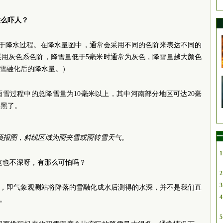
这么吓人？
属于降水过程。在降水量图中，通常会采用不同的色阶来表达不同的
采用灰色系色阶，降雪量低于5毫米时通常为灰色，降雪量越大颜色
指雪融化后的降水量。）
雪过程中的总降雪量为10毫米以上，其中河南部分地区可达20毫
深黑了。
一
水预报图，斜线区域为雨夹雪或雨转雪天气。
1
，这也不深呀，有那么可怕吗？
2
3
水量，即气象观测站将降落的雪融化成水后测得的水深，并不是我们直
4
。
5