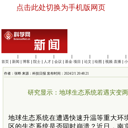
点击此处切换为手机版网页
生命科学
|
医学科学
|
化学科学
|
工程材料
|
信息科学
|
地球科学
|
数理科学
|
首页
|
新闻
|
博客
|
院士
|
人才
|
会议
|
基金·项目
|
论文
|
绘图
|
视频·直播
|
小
作者：张晔 来源：科技日报 发布时间：2024/2/1 20:48:21
研究显示：地球生态系统若遇灾变
地球生态系统在遭遇快速升温等重大环
区的生态系统是否同时崩溃？近日，南