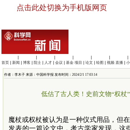
点击此处切换为手机版网页
生命科学
|
医学科学
|
化学科学
|
工程材料
|
信息科学
|
地球科学
|
数理科学
|
首页
|
新闻
|
博客
|
院士
|
人才
|
会议
|
基金·项目
|
论文
|
绘图
|
视频·直播
|
小
作者：李木子 来源：中国科学报 发布时间：2024/2/1 17:03:14
低估了古人类！史前文物“权杖
魔杖或权杖被认为是一种仪式用品，但在
发表的一篇论文中，考古学家发现，这