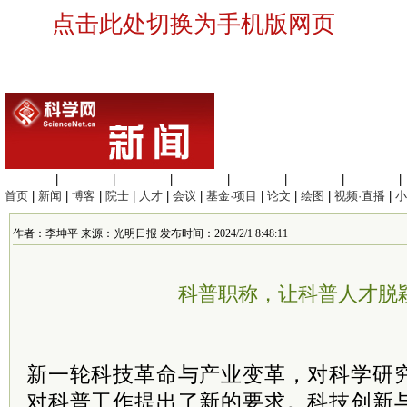
点击此处切换为手机版网页
生命科学
|
医学科学
|
化学科学
|
工程材料
|
信息科学
|
地球科学
|
数理科学
|
首页
|
新闻
|
博客
|
院士
|
人才
|
会议
|
基金·项目
|
论文
|
绘图
|
视频·直播
|
小
作者：李坤平 来源：光明日报 发布时间：2024/2/1 8:48:11
科普职称，让科普人才脱
新一轮科技革命与产业变革，对科学研
对科普工作提出了新的要求。科技创新