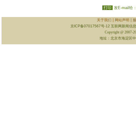
打印
发E-mail给
|
|
关于我们
网站声明
京ICP备07017567号-12
互联网新闻信息服
Copyright @ 2007-
地址：北京市海淀区中关村