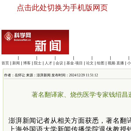
点击此处切换为手机版网页
生命科学
|
医学科学
|
化学科学
|
工程材料
|
信息科学
|
地球科学
|
数理科学
|
首页
|
新闻
|
博客
|
院士
|
人才
|
会议
|
基金·项目
|
论文
|
绘图
|
视频·直播
|
小
作者：岳怀让 来源：澎湃新闻 发布时间：2024/12/29 11:51:12
著名翻译家、烧伤医学专家钱绍昌逝
澎湃新闻记者从相关方面获悉，著名翻
上海外国语大学新闻传播学院退休教授