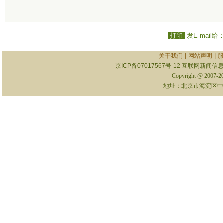
打印
发E-mail给
|
|
关于我们
网站声明
京ICP备07017567号-12
互联网新闻信息服
Copyright @ 2007-
地址：北京市海淀区中关村