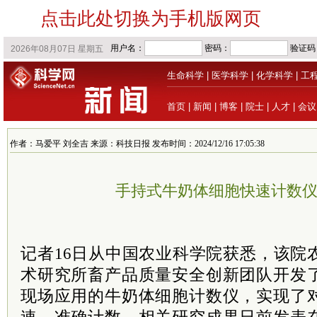
点击此处切换为手机版网页
生命科学
|
医学科学
|
化学科学
|
工
首页
|
新闻
|
博客
|
院士
|
人才
|
会议
作者：马爱平 刘全吉 来源：科技日报 发布时间：2024/12/16 17:05:38
手持式牛奶体细胞快速计数
记者16日从中国农业
科学院
获悉，该院
术研究所畜产品质量安全创新团队开发
现场应用的牛奶体细胞计数仪，实现了