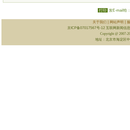
打印
发E-mail给
|
|
关于我们
网站声明
京ICP备07017567号-12
互联网新闻信息服
Copyright @ 2007-
地址：北京市海淀区中关村