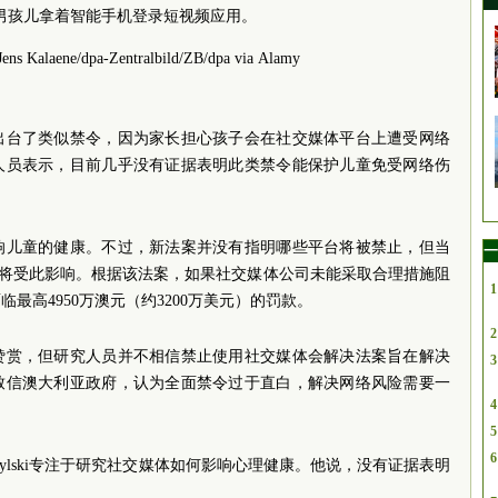
男孩儿拿着智能手机登录短视频应用。
Jens Kalaene/dpa-Zentralbild/ZB/dpa via Alamy
出台了类似禁令，因为家长担心孩子会在社交媒体平台上遭受网络
人员表示，目前几乎没有证据表明此类禁令能保护儿童免受网络伤
响儿童的健康。不过，新法案并没有指明哪些平台将被禁止，但当
一
台将受此影响。根据该法案，如果社交媒体公司未能采取合理措施阻
1
最高4950万澳元（约3200万美元）的罚款。
2
赞赏，但研究人员并不相信禁止使用社交媒体会解决法案旨在解决
3
员致信澳大利亚政府，认为全面禁令过于直白，解决网络风险需要一
4
5
6
zybylski专注于研究社交媒体如何影响心理健康。他说，没有证据表明