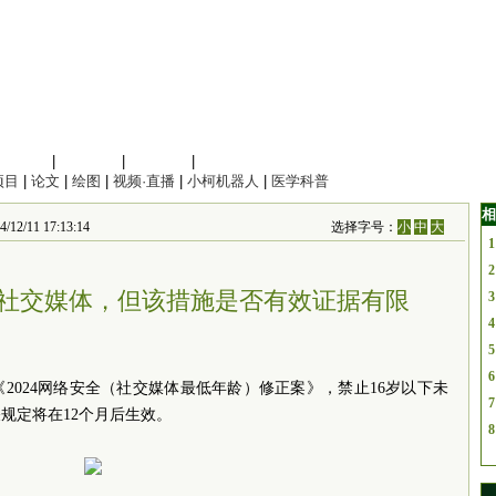
信息科学
|
地球科学
|
数理科学
|
管理综合
项目
|
论文
|
绘图
|
视频·直播
|
小柯机器人
|
医学科普
相
1 17:13:14
选择字号：
小
中
大
1
2
社交媒体，但该措施是否有效证据有限
3
4
5
6
2024网络安全（社交媒体最低年龄）修正案》，禁止16岁以下未
7
规定将在12个月后生效。
8