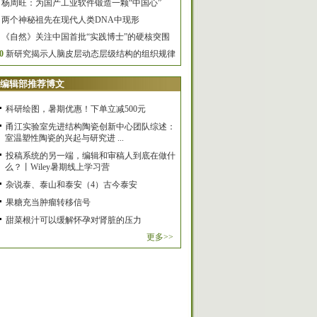
杨周旺：为国产工业软件锻造一颗“中国心”
两个神秘祖先在现代人类DNA中现形
《自然》关注中国首批“实践博士”的硬核突围
0
新研究揭示人脑皮层动态层级结构的组织规律
编辑部推荐博文
科研绘图，暑期优惠！下单立减500元
甬江实验室先进结构陶瓷创新中心团队综述：
室温塑性陶瓷的兴起与研究进 ...
投稿系统的另一端，编辑和审稿人到底在做什
么？丨Wiley暑期线上学习营
杂说泰、泰山和泰安（4）古今泰安
果糖充当肿瘤转移信号
甜菜根汁可以缓解怀孕对肾脏的压力
更多>>