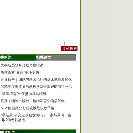
站内规定
|
手机版
关新闻
相关论文
美宇航员登月计划再度推迟
热带森林“赢家”更小更快
直播预告｜细胞与基因治疗的临床试验及转化
2025年度浙江省自然科学基金拟资助项目公示
“细菌柯南”如何抵御极端辐射
直播｜细胞出版社：植物发育生物学50年
AI求解偏微分方程较以往快数千倍
“零结果”研究应该被发表吗？丨参与调研，赢
取700元礼品卡
图片新闻