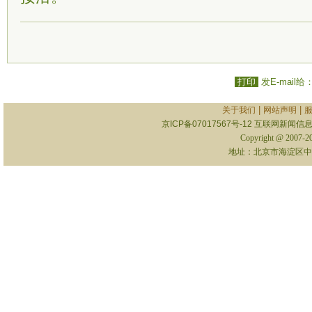
打印
发E-mail给
|
|
关于我们
网站声明
京ICP备07017567号-12
互联网新闻信息服
Copyright @ 2007-
地址：北京市海淀区中关村