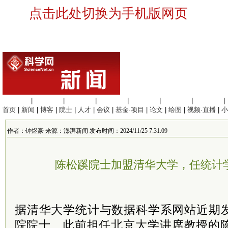
点击此处切换为手机版网页
生命科学
|
医学科学
|
化学科学
|
工程材料
|
信息科学
|
地球科学
|
数理科学
|
首页
|
新闻
|
博客
|
院士
|
人才
|
会议
|
基金·项目
|
论文
|
绘图
|
视频·直播
|
小
作者：钟煜豪 来源：澎湃新闻 发布时间：2024/11/25 7:31:09
陈松蹊院士加盟清华大学，任统计
据清华大学统计与数据科学系网站近期
院
院士
、此前担任北京大学讲席教授的