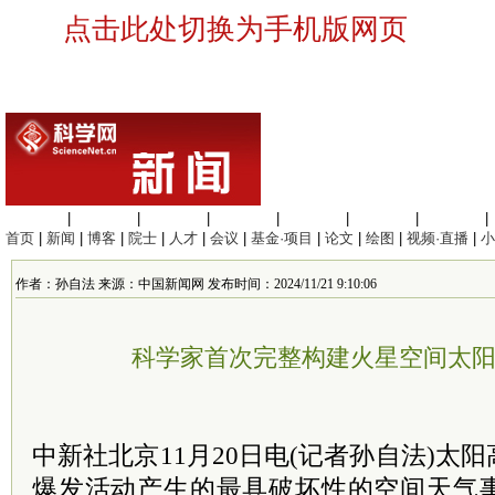
点击此处切换为手机版网页
生命科学
|
医学科学
|
化学科学
|
工程材料
|
信息科学
|
地球科学
|
数理科学
|
首页
|
新闻
|
博客
|
院士
|
人才
|
会议
|
基金·项目
|
论文
|
绘图
|
视频·直播
|
小
作者：孙自法 来源：中国新闻网 发布时间：2024/11/21 9:10:06
科学家首次完整构建火星空间太
中新社北京11月20日电(记者孙自法)太
爆发活动产生的最具破坏性的空间天气