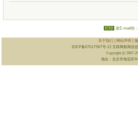
打印
发E-mail给
|
|
关于我们
网站声明
京ICP备07017567号-12
互联网新闻信息服
Copyright @ 2007-
地址：北京市海淀区中关村