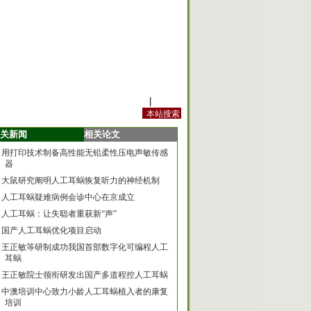
站内规定
|
手机版
关新闻
相关论文
用打印技术制备高性能无铅柔性压电声敏传感
器
大鼠研究阐明人工耳蜗恢复听力的神经机制
人工耳蜗疑难病例会诊中心在京成立
人工耳蜗：让失聪者重获新“声”
国产人工耳蜗优化项目启动
王正敏等研制成功我国首部数字化可编程人工
耳蜗
王正敏院士领衔研发出国产多道程控人工耳蜗
中澳培训中心致力小龄人工耳蜗植入者的康复
培训