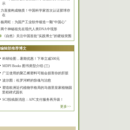
示
力直接构成物质！中国科学家首次认证胶球存
在
杨周旺：为国产工业软件锻造一颗“中国心”
两个神秘祖先在现代人类DNA中现形
0
《自然》关注中国首批“实践博士”的硬核突围
编辑部推荐博文
科研绘图，暑期优惠！下单立减500元
MDPI Books 图书类型介绍 (三)
广泛使用的聚乙烯塑料可能会损害你的肝脏
波尔图：杜罗河畔的惊魂与治愈
塑造欧洲近代植物学格局的马德里皇家植物园
里程碑式园长
SCI投稿新消息：APC支付服务再升级！
更多>>