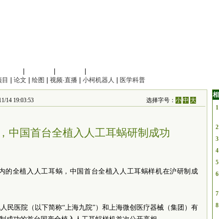
信息科学
|
地球科学
|
数理科学
|
管理综合
项目
|
论文
|
绘图
|
视频·直播
|
小柯机器人
|
医学科普
相
 19:03:53
选择字号：
小
中
大
1
2
，中国首台全植入人工耳蜗研制成功
3
4
5
内的全植入人工耳蜗，中国首台全植入人工耳蜗样机在沪研制成
6
7
8
九人民医院
（以下简称“上海九院”）和上海微创医疗器械（集团）有