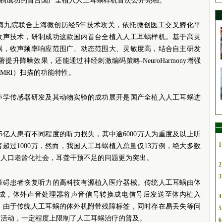
研制成功的首台国产全植入人工耳蜗样机首次公开亮相。
海九院联合上海微创历经5年技术攻关，依托微创医工交叉孵化平
收声技术，研制成功这款国内首台全植入人工耳蜗样机。基于高灵
蜗，收声频率响应范围广、动态范围大、灵敏度高，结合自主研发
能显著提升降噪效果，还能通过神经刺激编码策略-NeuroHarmony增强
（MRI）扫描的功能特性。
声学传感器研发及其动物实验的成功展开是国产全植入人工耳蜗进
一
5亿人患有不同程度的听力损失，其中逾6000万人为重度及以上听
1
超过1000万，然而，我国人工耳蜗植入总量仅13万例，绝大多数
入人口老龄化社会，耳聋干预不足的问题更为突出。
2
3
障碍患者恢复听力的高科技有源植入医疗器械。传统人工耳蜗由体
成，体外声音处理器将声音信号转换成电信号后发送至体内植入
4
。由于传统人工耳蜗的体外机附带残障标签，同时存在易丢失等问
5
常活动，一定程度上限制了人工耳蜗治疗的普及。
6