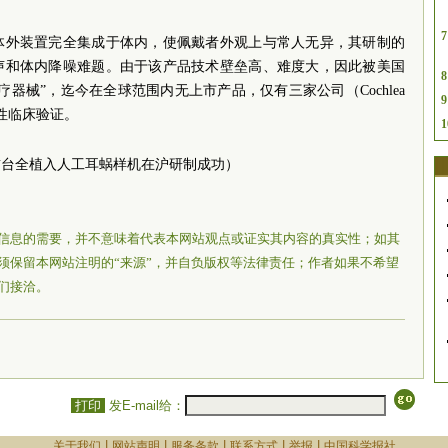
7
体外装置完全集成于体内，使佩戴者外观上与常人无异，其研制的
声和体内降噪难题。由于该产品技术壁垒高、难度大，因此被美国
8
器械”，迄今在全球范围内无上市产品，仅有三家公司（Cochlea
9
探索性临床验证。
1
首台全植入人工耳蜗样机在沪研制成功）
信息的需要，并不意味着代表本网站观点或证实其内容的真实性；如其
须保留本网站注明的“来源”，并自负版权等法律责任；作者如果不希望
们接洽。
打印
发E-mail给：
|
|
|
|
|
关于我们
网站声明
服务条款
联系方式
举报
中国科学报社