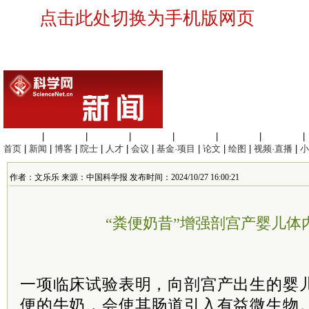
点击此处切换为手机版网页
生命科学
|
医学科学
|
化学科学
|
工程材料
|
信息科学
|
地球科学
|
数理科学
|
首页
|
新闻
|
博客
|
院士
|
人才
|
会议
|
基金·项目
|
论文
|
绘图
|
视频·直播
|
小
作者：文乐乐 来源：中国科学报 发布时间：2024/10/27 16:00:21
“粪便奶昔”增强剖宫产婴儿体
一项临床试验表明，向剖宫产出生的婴
便的牛奶，会使其肠道引入有益微生物