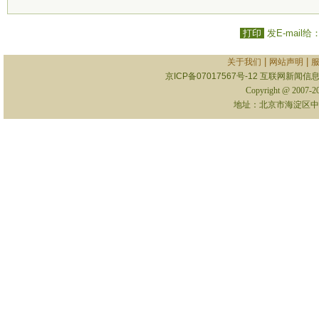
打印
发E-mail给
|
|
关于我们
网站声明
京ICP备07017567号-12
互联网新闻信息服
Copyright @ 2007-
地址：北京市海淀区中关村