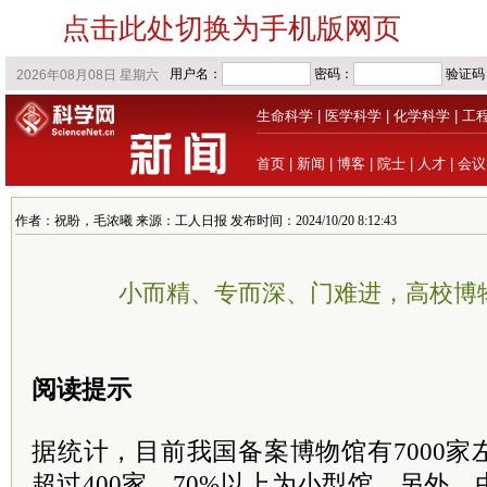
点击此处切换为手机版网页
生命科学
|
医学科学
|
化学科学
|
工
首页
|
新闻
|
博客
|
院士
|
人才
|
会议
作者：祝盼，毛浓曦 来源：工人日报 发布时间：2024/10/20 8:12:43
小而精、专而深、门难进，高校博物
阅读提示
据统计，目前我国备案博物馆有7000
超过400家，70%以上为小型馆，另外