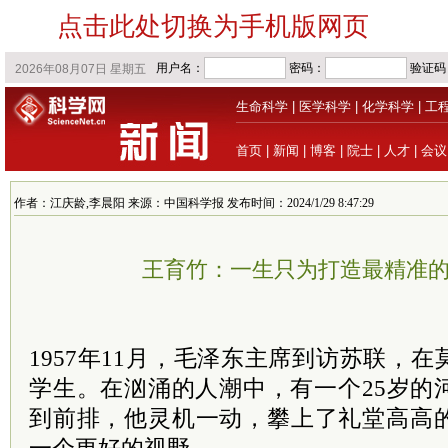
点击此处切换为手机版网页
生命科学
|
医学科学
|
化学科学
|
工
首页
|
新闻
|
博客
|
院士
|
人才
|
会议
作者：江庆龄,李晨阳 来源：中国科学报 发布时间：2024/1/29 8:47:29
王育竹：一生只为打造最精准的
1957年11月，毛泽东主席到访苏联，
学生。在汹涌的人潮中，有一个25岁的
到前排，他灵机一动，攀上了礼堂高高