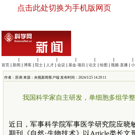
点击此处切换为手机版网页
生命科学
|
医学科学
|
化学科学
|
工程材料
|
信息科学
|
地球科学
|
数理科学
|
首页
|
新闻
|
博客
|
院士
|
人才
|
会议
|
基金·项目
|
论文
|
绘图
|
视频·直播
|
小
作者：苏洲 来源：央视新闻客户端 发布时间：2024/1/25 14:29:11
我国科学家自主研发，单细胞多组学
近日，军事科学院军事医学研究院应晓
期刊《自然·生物技术》以Article类