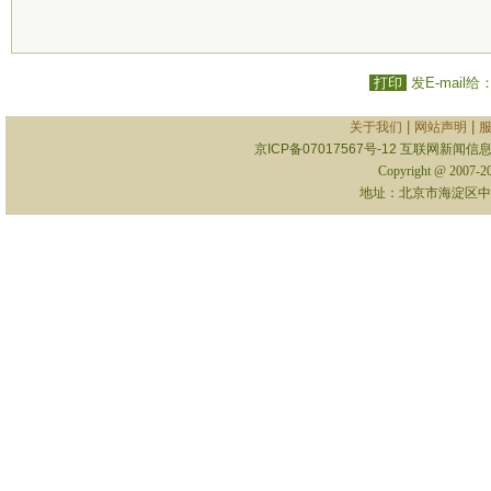
打印
发E-mail给
|
|
关于我们
网站声明
京ICP备07017567号-12
互联网新闻信息服
Copyright @ 2007-
地址：北京市海淀区中关村