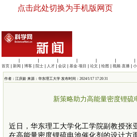
点击此处切换为手机版网页
生命科学
|
医学科学
|
化学科学
|
工程材料
|
信息科学
|
地球科学
|
数理科学
|
首页
|
新闻
|
博客
|
院士
|
人才
|
会议
|
基金·项目
|
论文
|
绘图
|
视频·直播
|
小
作者：江庆龄 来源：华东理工大学 发布时间：2024/1/17 17:20:31
新策略助力高能量密度锂硫
近日，华东理工大学化工学院副教授张
在高能量密度锂硫电池催化剂的设计方