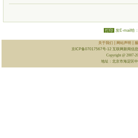
打印
发E-mail给
|
|
关于我们
网站声明
京ICP备07017567号-12
互联网新闻信息服
Copyright @ 2007-
地址：北京市海淀区中关村