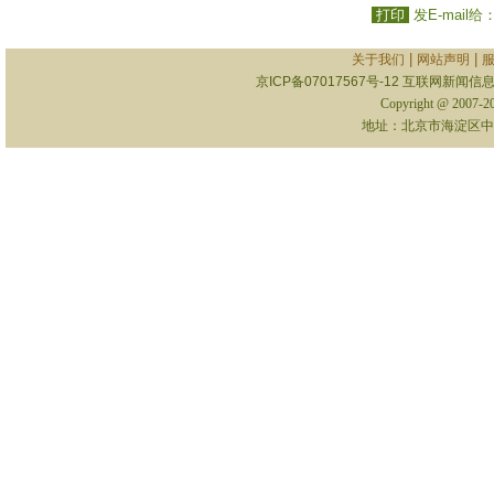
打印
发E-mail给
|
|
关于我们
网站声明
京ICP备07017567号-12
互联网新闻信息服
Copyright @ 2007-
地址：北京市海淀区中关村