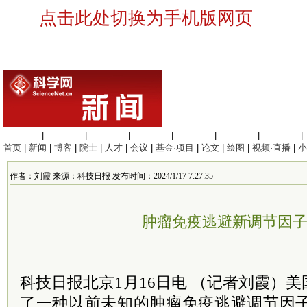
点击此处切换为手机版网页
生命科学
|
医学科学
|
化学科学
|
工程材料
|
信息科学
|
地球科学
|
数理科学
|
首页
|
新闻
|
博客
|
院士
|
人才
|
会议
|
基金·项目
|
论文
|
绘图
|
视频·直播
|
小
作者：刘霞 来源：科技日报 发布时间：2024/1/17 7:27:35
肿瘤免疫逃避新调节因
科技日报北京1月16日电 （记者刘霞）
了一种以前未知的肿瘤免疫逃避调节因子