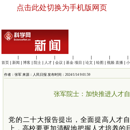
点击此处切换为手机版网页
生命科学
|
医学科学
|
化学科学
|
工程材料
|
信息科学
|
地球科学
|
数理科学
|
首页
|
新闻
|
博客
|
院士
|
人才
|
会议
|
基金·项目
|
论文
|
绘图
|
视频·直播
|
小
作者：张军 来源：人民日报 发布时间：2024/1/14 9:01:59
张军院士：加快推进人才
党的二十大报告提出，全面提高人才
上，高校要更加清醒地把握人才培养的