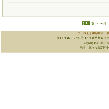
打印
发E-mail给
|
|
关于我们
网站声明
京ICP备07017567号-12
互联网新闻信息服
Copyright @ 2007-
地址：北京市海淀区中关村