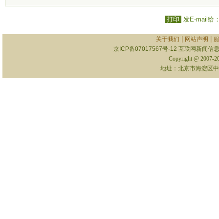
打印
发E-mail给
|
|
关于我们
网站声明
京ICP备07017567号-12
互联网新闻信息服
Copyright @ 2007-
地址：北京市海淀区中关村