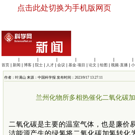
点击此处切换为手机版网页
生命科学
|
医学科学
|
化学科学
|
工程材料
|
信息科学
|
地球科学
|
数理科学
|
首页
|
新闻
|
博客
|
院士
|
人才
|
会议
|
基金·项目
|
论文
|
绘图
|
视频·直播
|
小
作者：叶满山 来源：中国科学报 发布时间：2023/9/17 13:27:11
兰州化物所多相热催化二氧化碳
二氧化碳是主要的温室气体，也是廉价易
洁能源产生的绿氢将
二氧化碳
加氢转化