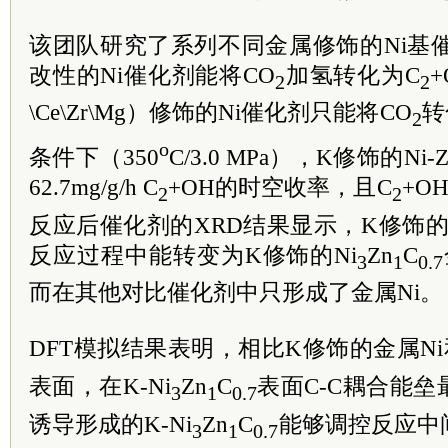
该团队研究了系列不同金属修饰的Ni基催
改性的Ni催化剂能将CO
加氢转化为C
2
2
\Ce\Zr\Mg）修饰的Ni催化剂只能将CO
转
2
o
条件下（350
C/3.0 MPa），K修饰的N
62.7mg/g/h C
+OH的时空收率，且C
+O
2
2
反应后催化剂的XRD结果显示，K修饰的N
反应过程中能转变为K修饰的Ni
Zn
C
3
1
0.7
而在其他对比催化剂中只形成了金属Ni。
DFT模拟结果表明，相比K修饰的金属Ni
表面，在K-Ni
Zn
C
表面C-C耦合能
3
1
0.7
诱导形成的K-Ni
Zn
C
能够调控反应中
3
1
0.7