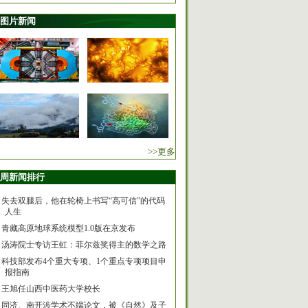
图片新闻
>>更多
周新闻排行
失去双腿后，他在轮椅上书写“高可信”的代码
人生
青藏高原地球系统模型1.0版在京发布
汤涛院士专访王虹：菲尔兹奖得主的数学之路
科技部发布4个重大专项、1个重点专项项目申
报指南
王旭任山西中医药大学校长
同济、南开涉学术不端论文，被《自然》及子