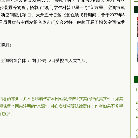
2日在文昌航天发射场发射入轨，装载了神舟十五号3名航天员6个月的
)验装置等物资，搭载了“澳门学生科普卫星一号”立方星、空间氢氧
项空间应用项目。天舟五号货运飞船在轨飞行期间，曾于2023年5
3天后再次与空间站组合体进行交会对接，继续开展了相关空间技术
王晓丹)
空间站组合体 计划于9月12日受控再入大气层）
一
1
信息的需要，并不意味着代表本网站观点或证实其内容的真实性；如其
2
须保留本网站注明的“来源”，并自负版权等法律责任；作者如果不希望
3
们接洽。
4
5
6