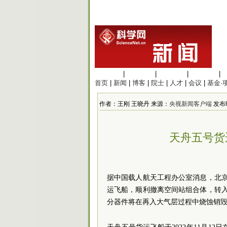
生命科学
|
医学科学
|
化学科学
|
工程材料
|
首页
|
新闻
|
博客
|
院士
|
人才
|
会议
|
基金·
作者：王刚 王晓丹 来源：
央视新闻客户端
发布时间
天舟五号货
据中国载人航天工程办公室消息，北京时
运飞船，顺利撤离空间站组合体，转入
分器件将在再入大气层过程中烧蚀销