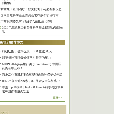
刊撤稿
女童死于基因治疗：缺失的刹车与必要的反思
国家自然科学基金委员会发布多个项目指南
声带损伤修复有了新的非注射治疗策略
0
2026年度黑龙江省自然科学基金拟资助项目公
示
编辑部推荐博文
科研绘图，暑期优惠！下单立减500元
甜菜根汁可以缓解怀孕对肾脏的压力
MDPI 2026参会旅行奖 (Travel Award) 中国区
获奖名单公布！
濒危活化石ELF理论重塑濒危物种保护优先级
IEEE出版+EI快检索，8-9月会议合集征稿中
年度Top 10榜单 | Taylor & Francis科学与技术领
域中国作者最受欢迎 ...
更多>>
32783