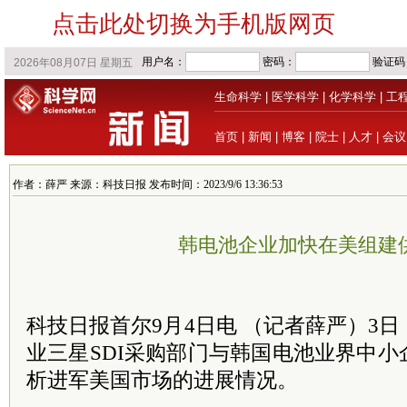
点击此处切换为手机版网页
生命科学
|
医学科学
|
化学科学
|
工
首页
|
新闻
|
博客
|
院士
|
人才
|
会议
作者：薛严 来源：科技日报 发布时间：2023/9/6 13:36:53
韩电池企业加快在美组建
科技日报首尔9月4日电 （记者薛严）3
业三星SDI采购部门与韩国电池业界中
析进军美国市场的进展情况。