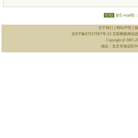
打印
发E-mail给
|
|
关于我们
网站声明
京ICP备07017567号-12
互联网新闻信息服
Copyright @ 2007-
地址：北京市海淀区中关村