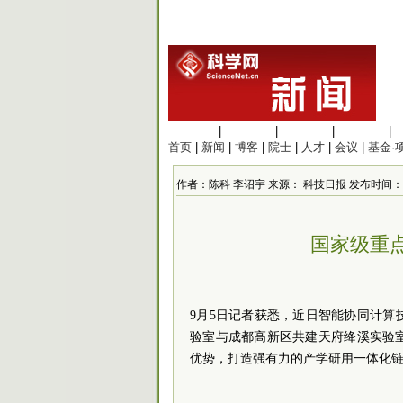
生命科学
|
医学科学
|
化学科学
|
工程材料
|
首页
|
新闻
|
博客
|
院士
|
人才
|
会议
|
基金·
作者：陈科 李诏宇 来源： 科技日报 发布时间：2023/9
国家级重
9月5日记者获悉，近日智能协同计
验室与成都高新区共建天府绛溪实验
优势，打造强有力的产学研用一体化