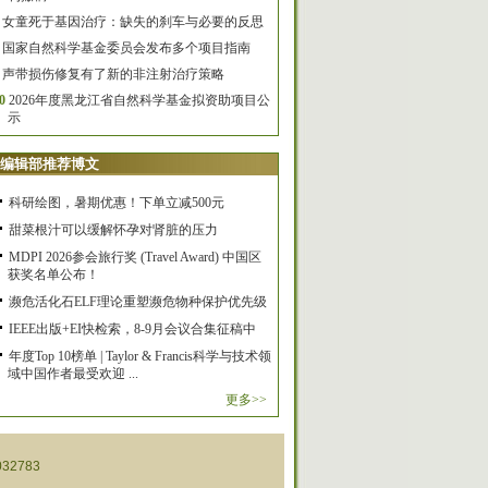
女童死于基因治疗：缺失的刹车与必要的反思
国家自然科学基金委员会发布多个项目指南
声带损伤修复有了新的非注射治疗策略
0
2026年度黑龙江省自然科学基金拟资助项目公
示
编辑部推荐博文
科研绘图，暑期优惠！下单立减500元
甜菜根汁可以缓解怀孕对肾脏的压力
MDPI 2026参会旅行奖 (Travel Award) 中国区
获奖名单公布！
濒危活化石ELF理论重塑濒危物种保护优先级
IEEE出版+EI快检索，8-9月会议合集征稿中
年度Top 10榜单 | Taylor & Francis科学与技术领
域中国作者最受欢迎 ...
更多>>
32783