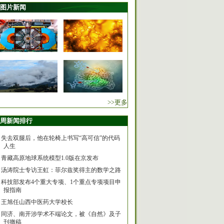
图片新闻
>>更多
周新闻排行
失去双腿后，他在轮椅上书写“高可信”的代码
人生
青藏高原地球系统模型1.0版在京发布
汤涛院士专访王虹：菲尔兹奖得主的数学之路
科技部发布4个重大专项、1个重点专项项目申
报指南
王旭任山西中医药大学校长
同济、南开涉学术不端论文，被《自然》及子
刊撤稿