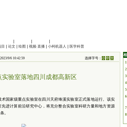
信息科学
|
地球科学
|
数理科学
|
管理综合
项目
|
论文
|
绘图
|
视频·直播
|
小柯机器人
|
医学科普
相
/6 10:42:59
选择字号：
小
中
大
1
2
点实验室落地四川成都高新区
3
4
5
6
算技术国家级重点实验室在四川天府绛溪实验室正式落地运行。该实
室先进计算前沿研究中心，将充分整合实验室科研力量和地方资源
7
链条。
8