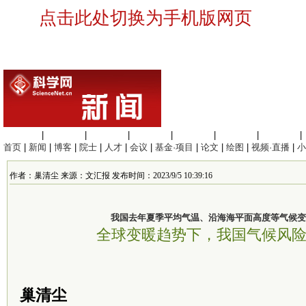
点击此处切换为手机版网页
生命科学
|
医学科学
|
化学科学
|
工程材料
|
信息科学
|
地球科学
|
数理科学
|
首页
|
新闻
|
博客
|
院士
|
人才
|
会议
|
基金·项目
|
论文
|
绘图
|
视频·直播
|
小
作者：巢清尘 来源：文汇报 发布时间：2023/9/5 10:39:16
我国去年夏季平均气温、沿海海平面高度等气候变
全球变暖趋势下，我国气候风
巢清尘