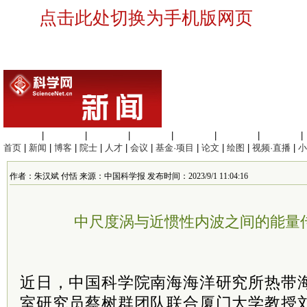
点击此处切换为手机版网页
生命科学
|
医学科学
|
化学科学
|
工程材料
|
信息科学
|
地球科学
|
数理科学
|
首页
|
新闻
|
博客
|
院士
|
人才
|
会议
|
基金·项目
|
论文
|
绘图
|
视频·直播
|
小
作者：朱汉斌 付恬 来源：中国科学报 发布时间：2023/9/1 11:04:16
中尺度涡与近惯性内波之间的能量
近日，中国科学院南海海洋研究所热带
室研究员蔡树群团队联合厦门大学教授