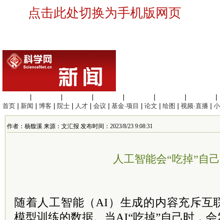
点击此处切换为手机版网页
生命科学
|
医学科学
|
化学科学
|
工程材料
|
信息科学
|
地球科学
|
数理科学
|
首页
|
新闻
|
博客
|
院士
|
人才
|
会议
|
基金·项目
|
论文
|
绘图
|
视频·直播
|
小
作者：杨馥溪 来源：文汇报 发布时间：2023/8/23 9:08:31
人工智能会“吃掉”自
随着人工智能（AI）生成的内容充斥互
模型训练的数据。当AI“吃掉”自己时，