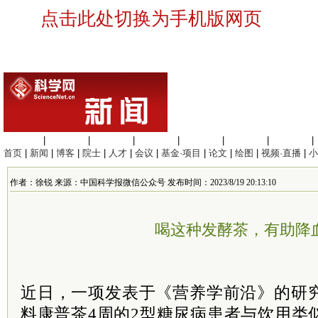
点击此处切换为手机版网页
生命科学
|
医学科学
|
化学科学
|
工程材料
|
信息科学
|
地球科学
|
数理科学
|
首页
|
新闻
|
博客
|
院士
|
人才
|
会议
|
基金·项目
|
论文
|
绘图
|
视频·直播
|
小
作者：徐锐 来源：中国科学报微信公众号 发布时间：2023/8/19 20:13:10
喝这种发酵茶，有助降
近日，一项发表于《营养学前沿》的研
料康普茶4周的2型糖尿病患者与饮用类