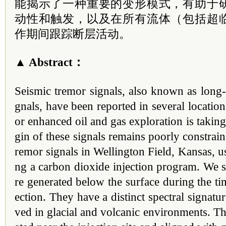
能揭示了一种重要的变形模式，有助于
动性和触发，以及在所有流体（包括超
作期间跟踪断层活动。
▲ Abstract：
Seismic tremor signals, also known as long-
gnals, have been reported in several location
or enhanced oil and gas exploration is taking
gin of these signals remains poorly constrain
remor signals in Wellington Field, Kansas, us
ng a carbon dioxide injection program. We s
re generated below the surface during the ti
ection. They have a distinct spectral signatur
ved in glacial and volcanic environments. Th