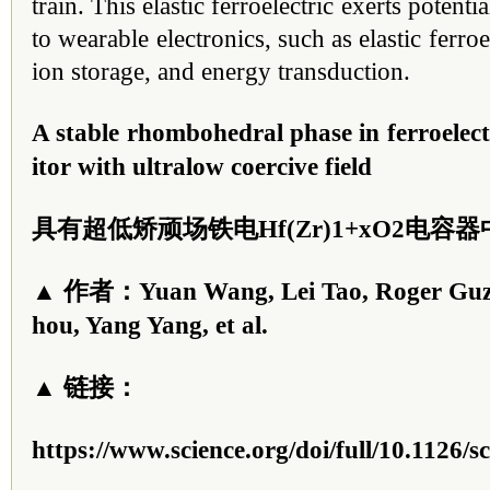
train. This elastic ferroelectric exerts potenti
to wearable electronics, such as elastic ferro
ion storage, and energy transduction.
A stable rhombohedral phase in ferroele
itor with ultralow coercive field
具有超低矫顽场铁电Hf(Zr)1+xO2电容
▲ 作者：Yuan Wang, Lei Tao, Roger Guz
hou, Yang Yang, et al.
▲ 链接：
https://www.science.org/doi/full/10.1126/s