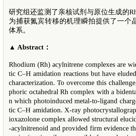
研究组还监测了亲核试剂与原位生成的R
为捕获氮宾转移的机理瞬拍提供了一个
体系。
▲ Abstract：
Rhodium (Rh) acylnitrene complexes are wide
tic C–H amidation reactions but have eluded 
characterization. To overcome this challeng
phoric octahedral Rh complex with a bidenta
n which photoinduced metal-to-ligand charge t
tic C–H amidation. X-ray photocrystallograp
ioxazolone complex allowed structural elucid
-acylnitrenoid and provided firm evidence tha