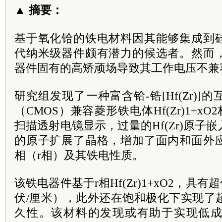
▲ 摘要：
基于氧化铪的铁电材料因其能够集成到
代纳米级器件颇有潜力的候选者。然而
器件固有的高矫顽场导致其工作电压不兼
研究组发现了一种富含铪-锆[Hf(Zr)
（CMOS）兼容菱形铁电体Hf(Zr)1+x
扫描透射电镜显示，过量的Hf(Zr)原子
的原子扩展了晶格，增加了面内和面外
相（r相）及其铁电性质。
该铁电器件基于r相Hf(Zr)1+xO2，具有
伏/厘米），此外还在饱和极化下实现了超
久性。该材料的发现或有助于实现低