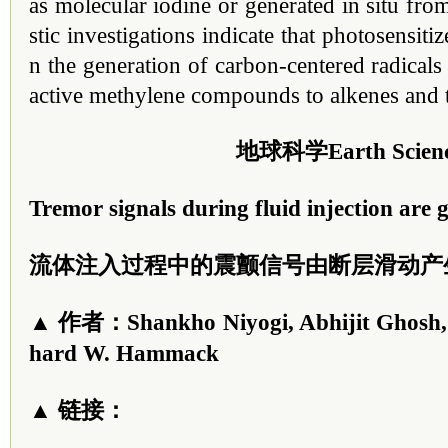
as molecular iodine or generated in situ fro
stic investigations indicate that photosensiti
n the generation of carbon-centered radicals 
active methylene compounds to alkenes and t
地球科学Earth Scien
Tremor signals during fluid injection are g
流体注入过程中的震颤信号由断层滑动产
▲ 作者：Shankho Niyogi, Abhijit Ghosh,
hard W. Hammack
▲ 链接：