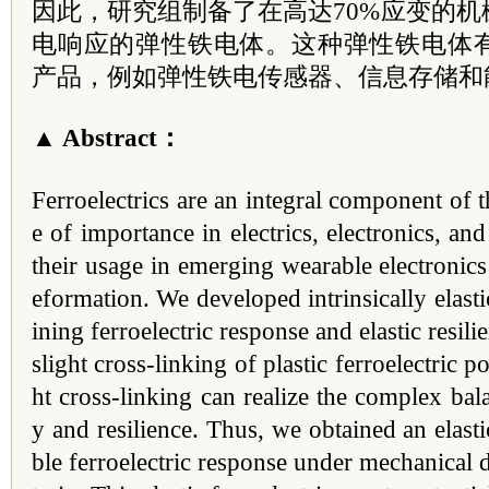
因此，研究组制备了在高达70%应变的
电响应的弹性铁电体。这种弹性铁电体
产品，例如弹性铁电传感器、信息存储和
▲ Abstract：
Ferroelectrics are an integral component of
e of importance in electrics, electronics, a
their usage in emerging wearable electronics 
eformation. We developed intrinsically elasti
ining ferroelectric response and elastic resil
slight cross-linking of plastic ferroelectric 
ht cross-linking can realize the complex bala
y and resilience. Thus, we obtained an elastic
ble ferroelectric response under mechanical