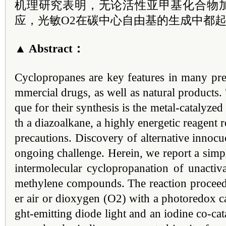
机理研究表明，无论活性亚甲基化合物
应，光敏O2在碳中心自由基的生成中都
▲ Abstract：
Cyclopropanes are key features in many precl
mmercial drugs, as well as natural products. 
que for their synthesis is the metal-catalyzed
th a diazoalkane, a highly energetic reagent r
precautions. Discovery of alternative innoc
ongoing challenge. Herein, we report a simp
intermolecular cyclopropanation of unactiva
methylene compounds. The reaction proceeds
er air or dioxygen (O2) with a photoredox cat
ght-emitting diode light and an iodine co-cata