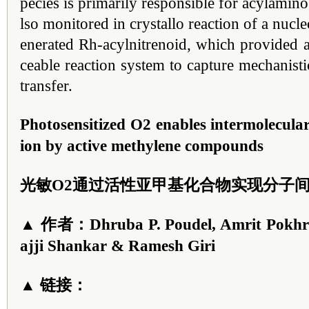
pecies is primarily responsible for acylamino
lso monitored in crystallo reaction of a nucle
enerated Rh-acylnitrenoid, which provided a 
ceable reaction system to capture mechanisti
transfer.
Photosensitized O2 enables intermolecula
ion by active methylene compounds
光敏O2通过活性亚甲基化合物实现分子
▲ 作者：Dhruba P. Poudel, Amrit Pokhre
ajji Shankar & Ramesh Giri
▲ 链接：