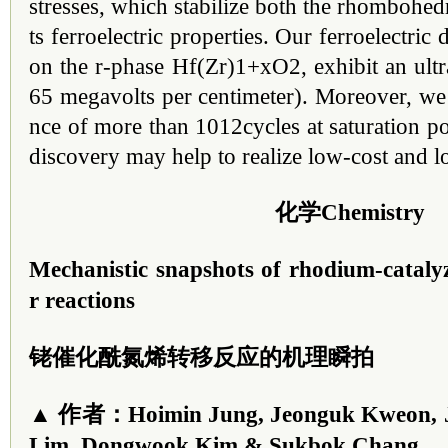
stresses, which stabilize both the rhombohedr
ts ferroelectric properties. Our ferroelectric
on the r-phase Hf(Zr)1+xO2, exhibit an ultr
65 megavolts per centimeter). Moreover, we
nce of more than 1012cycles at saturation pol
discovery may help to realize low-cost and 
化学Chemistry
Mechanistic snapshots of rhodium-catalyz
r reactions
铑催化酰氮烯转移反应的机理瞬拍
▲ 作者：Hoimin Jung, Jeonguk Kweon, J
Lim, Dongwook Kim & Sukbok Chang