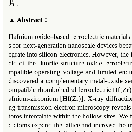
片。
▲ Abstract：
Hafnium oxide–based ferroelectric materials
s for next-generation nanoscale devices becaus
egrate into silicon electronics. However, the 
eld of the fluorite-structure oxide ferroelect
mpatible operating voltage and limited en
discovered a complementary metal-oxide 
ompatible rhombohedral ferroelectric Hf(Zr)
afnium-zirconium [Hf(Zr)]. X-ray diffracti
ng transmission electron microscopy reveals 
toms intercalate within the hollow sites. We f
d atoms expand the lattice and increase the i